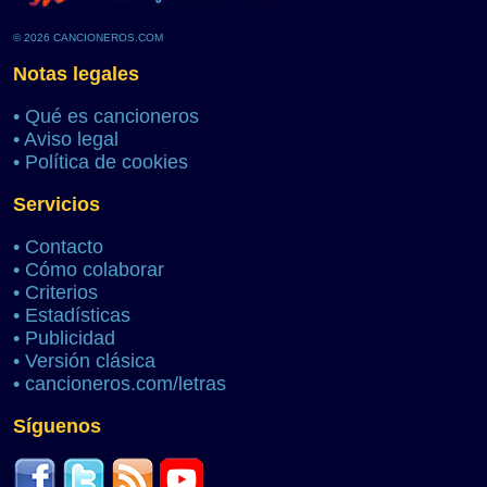
© 2026 CANCIONEROS.COM
Notas legales
•
Qué es cancioneros
•
Aviso legal
•
Política de cookies
Servicios
•
Contacto
•
Cómo colaborar
•
Criterios
•
Estadísticas
•
Publicidad
•
Versión clásica
•
cancioneros.com/letras
Síguenos