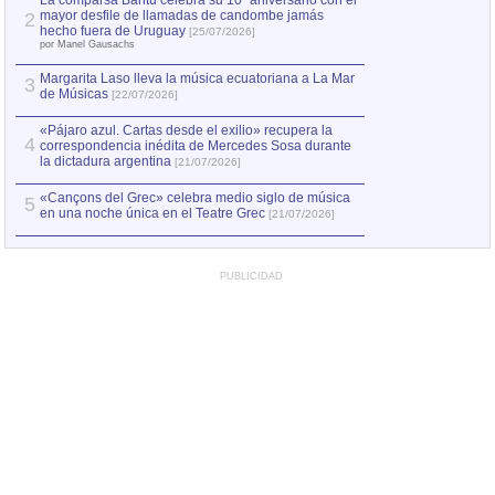
La comparsa Bantú celebra su 10º aniversario con el
mayor desfile de llamadas de candombe jamás
2
Capturan en Chile
2
hecho fuera de Uruguay
[25/07/2026]
el asesinato de Ví
por Manel Gausachs
Margarita Laso lleva la música ecuatoriana a La Mar
3
de Músicas
[22/07/2026]
«Pájaro azul. Cartas desde el exilio» recupera la
4
correspondencia inédita de Mercedes Sosa durante
la dictadura argentina
[21/07/2026]
«Cançons del Grec» celebra medio siglo de música
5
en una noche única en el Teatre Grec
[21/07/2026]
PUBLICIDAD