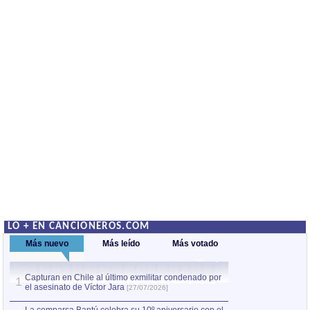
LO + EN CANCIONEROS.COM
Más nuevo
Más leído
Más votado
Capturan en Chile al último exmilitar condenado por
La comparsa Bantú
1
el asesinato de Víctor Jara
mayor desfile de
1
[27/07/2026]
hecho fuera de U
por Manel Gausachs