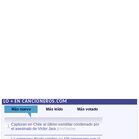
LO + EN CANCIONEROS.COM
Más nuevo
Más leído
Más votado
Capturan en Chile al último exmilitar condenado por
La comparsa Bantú
1
el asesinato de Víctor Jara
mayor desfile de
1
[27/07/2026]
hecho fuera de U
por Manel Gausachs