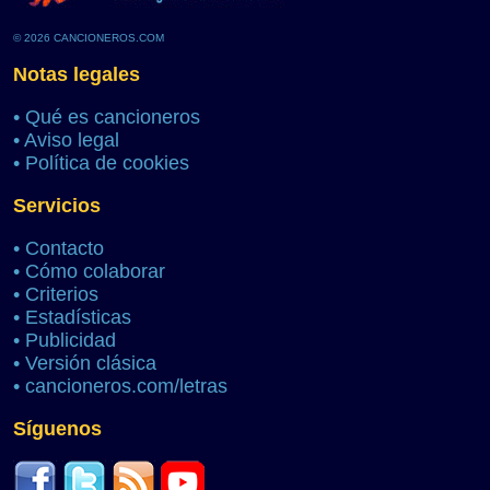
© 2026 CANCIONEROS.COM
Notas legales
•
Qué es cancioneros
•
Aviso legal
•
Política de cookies
Servicios
•
Contacto
•
Cómo colaborar
•
Criterios
•
Estadísticas
•
Publicidad
•
Versión clásica
•
cancioneros.com/letras
Síguenos