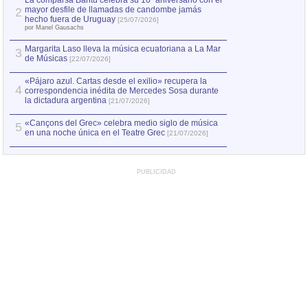
La comparsa Bantú celebra su 10º aniversario con el
mayor desfile de llamadas de candombe jamás
2
Capturan en Chile
2
hecho fuera de Uruguay
[25/07/2026]
el asesinato de Ví
por Manel Gausachs
Margarita Laso lleva la música ecuatoriana a La Mar
3
de Músicas
[22/07/2026]
«Pájaro azul. Cartas desde el exilio» recupera la
4
correspondencia inédita de Mercedes Sosa durante
la dictadura argentina
[21/07/2026]
«Cançons del Grec» celebra medio siglo de música
5
en una noche única en el Teatre Grec
[21/07/2026]
PUBLICIDAD