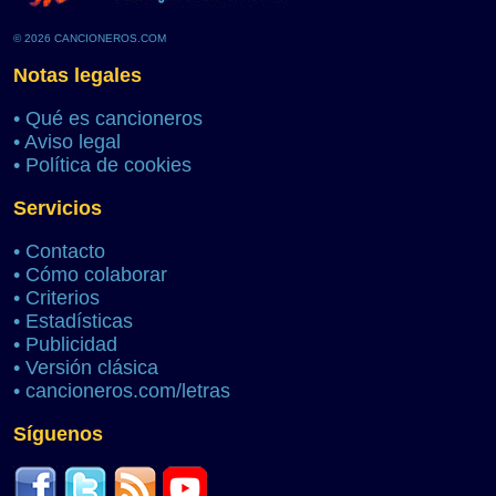
© 2026 CANCIONEROS.COM
Notas legales
•
Qué es cancioneros
•
Aviso legal
•
Política de cookies
Servicios
•
Contacto
•
Cómo colaborar
•
Criterios
•
Estadísticas
•
Publicidad
•
Versión clásica
•
cancioneros.com/letras
Síguenos