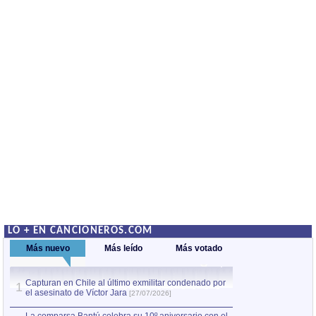
LO + EN CANCIONEROS.COM
Más nuevo
Más leído
Más votado
Capturan en Chile al último exmilitar condenado por
Capturan en Chile
1
1
el asesinato de Víctor Jara
el asesinato de Ví
[27/07/2026]