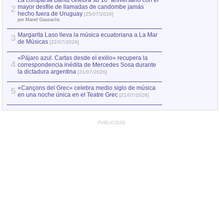
La comparsa Bantú celebra su 10º aniversario con el
mayor desfile de llamadas de candombe jamás
2
hecho fuera de Uruguay
[25/07/2026]
por Manel Gausachs
Margarita Laso lleva la música ecuatoriana a La Mar
3
de Músicas
[22/07/2026]
«Pájaro azul. Cartas desde el exilio» recupera la
4
correspondencia inédita de Mercedes Sosa durante
la dictadura argentina
[21/07/2026]
«Cançons del Grec» celebra medio siglo de música
5
en una noche única en el Teatre Grec
[21/07/2026]
PUBLICIDAD