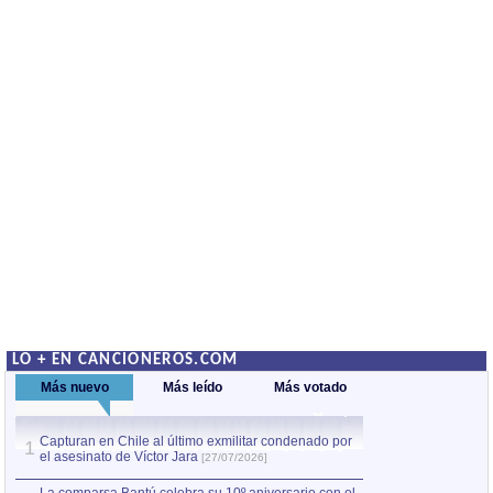
LO + EN CANCIONEROS.COM
Más nuevo
Más leído
Más votado
Capturan en Chile al último exmilitar condenado por
La comparsa Bantú
1
el asesinato de Víctor Jara
mayor desfile de
1
[27/07/2026]
hecho fuera de U
por Manel Gausachs