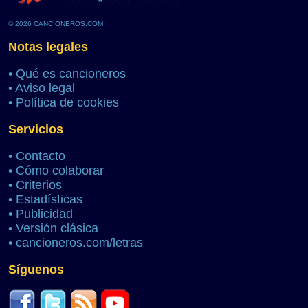
© 2026 CANCIONEROS.COM
Notas legales
•
Qué es cancioneros
•
Aviso legal
•
Política de cookies
Servicios
•
Contacto
•
Cómo colaborar
•
Criterios
•
Estadísticas
•
Publicidad
•
Versión clásica
•
cancioneros.com/letras
Síguenos