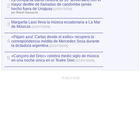
La comparsa Bantú celebra su 10º aniversario con el
mayor desfile de llamadas de candombe jamás
2
Capturan en Chile
2
hecho fuera de Uruguay
[25/07/2026]
el asesinato de Ví
por Manel Gausachs
Margarita Laso lleva la música ecuatoriana a La Mar
3
de Músicas
[22/07/2026]
«Pájaro azul. Cartas desde el exilio» recupera la
4
correspondencia inédita de Mercedes Sosa durante
la dictadura argentina
[21/07/2026]
«Cançons del Grec» celebra medio siglo de música
5
en una noche única en el Teatre Grec
[21/07/2026]
PUBLICIDAD