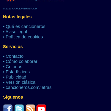
© 2026 CANCIONEROS.COM
Notas legales
•
Qué es cancioneros
•
Aviso legal
•
Política de cookies
Servicios
•
Contacto
•
Cómo colaborar
•
Criterios
•
Estadísticas
•
Publicidad
•
Versión clásica
•
cancioneros.com/letras
Síguenos