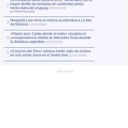
La comparsa Bantú celebra su 10º aniversario con el
mayor desfile de llamadas de candombe jamás
2
Capturan en Chile
2
hecho fuera de Uruguay
[25/07/2026]
el asesinato de Ví
por Manel Gausachs
Margarita Laso lleva la música ecuatoriana a La Mar
Margarita Laso ll
3
3
de Músicas
de Músicas
[22/07/2026]
[22/07
«Pájaro azul. Cartas desde el exilio» recupera la
4
correspondencia inédita de Mercedes Sosa durante
la dictadura argentina
[21/07/2026]
«Cançons del Grec» celebra medio siglo de música
5
en una noche única en el Teatre Grec
[21/07/2026]
PUBLICIDAD