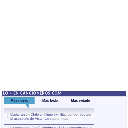
LO + EN CANCIONEROS.COM
Más nuevo
Más leído
Más votado
Capturan en Chile al último exmilitar condenado por
La comparsa Bantú
1
el asesinato de Víctor Jara
mayor desfile de
1
[27/07/2026]
hecho fuera de U
por Manel Gausachs