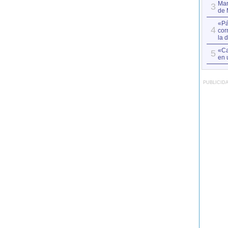
Mar
3
de 
«Pá
4
cor
la 
«Ca
5
en 
PUBLICID