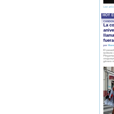
Leer artíc
HOY 
CANDO
La co
anive
llam
fuer
por
Mane
El pasad
territori
Plegaman
uruguaya
género m