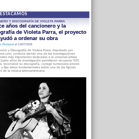
DESTACAMOS
NERO Y DISCOGRAFÍA DE VIOLETA PARRA
e años del cancionero y la
grafía de Violeta Parra, el proyecto
yudó a ordenar su obra
r Pintanel
el 13/07/2026
nero y Discografía de Violeta Parra, impulsado por
ros.com, continúa siendo una de las investigaciones
ales más importantes dedicadas a la universal artista
Cuatro años de investigación permitieron recuperar 520
, reconstruir su discografía, corregir numerosos errores
s y fijar datos fundamentales sobre una de las figuras
es de la música latinoamericana.