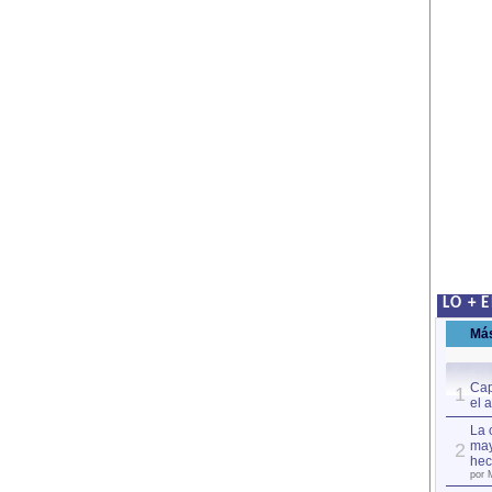
LO + 
Má
Cap
1
el 
La 
may
2
hec
por 