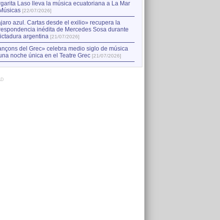
garita Laso lleva la música ecuatoriana a La Mar
Músicas
[22/07/2026]
jaro azul. Cartas desde el exilio» recupera la
respondencia inédita de Mercedes Sosa durante
dictadura argentina
[21/07/2026]
nçons del Grec» celebra medio siglo de música
una noche única en el Teatre Grec
[21/07/2026]
AD