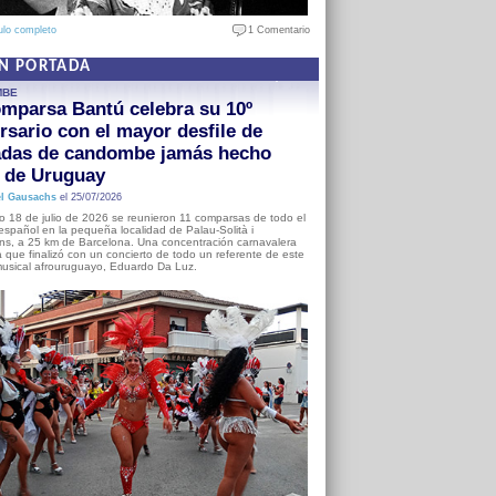
ulo completo
1 Comentario
EN PORTADA
MBE
mparsa Bantú celebra su 10º
rsario con el mayor desfile de
adas de candombe jamás hecho
a de Uruguay
l Gausachs
el 25/07/2026
o 18 de julio de 2026 se reunieron 11 comparsas de todo el
o español en la pequeña localidad de Palau-Solità i
s, a 25 km de Barcelona. Una concentración carnavalera
 que finalizó con un concierto de todo un referente de este
usical afrouruguayo, Eduardo Da Luz.