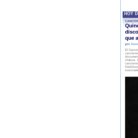
HOY 
CANCIO
Quinc
disco
que a
por
Xavie
El Cancio
cancione
document
chilena. 
canciones
histórico
esencial