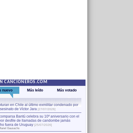
EN CANCIONEROS.COM
s nuevo
Más leído
Más votado
turan en Chile al último exmilitar condenado por
La comparsa Bantú celebra s
asesinato de Víctor Jara
mayor desfile de llamadas
1
[27/07/2026]
hecho fuera de Uruguay
[25
comparsa Bantú celebra su 10º aniversario con el
por Manel Gausachs
or desfile de llamadas de candombe jamás
Capturan en Chile al último
2
ho fuera de Uruguay
[25/07/2026]
el asesinato de Víctor Jara
[
Manel Gausachs