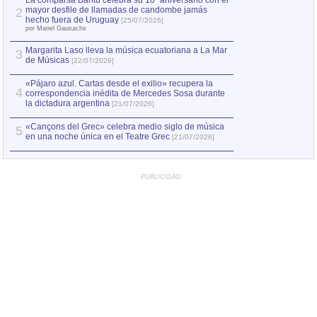
La comparsa Bantú celebra su 10º aniversario con el
mayor desfile de llamadas de candombe jamás
2
Capturan en Chile
2
hecho fuera de Uruguay
[25/07/2026]
el asesinato de Ví
por Manel Gausachs
Margarita Laso lleva la música ecuatoriana a La Mar
3
de Músicas
[22/07/2026]
«Pájaro azul. Cartas desde el exilio» recupera la
4
correspondencia inédita de Mercedes Sosa durante
la dictadura argentina
[21/07/2026]
«Cançons del Grec» celebra medio siglo de música
5
en una noche única en el Teatre Grec
[21/07/2026]
PUBLICIDAD