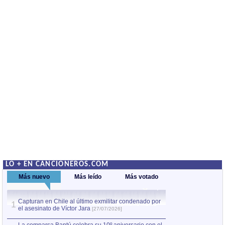
LO + EN CANCIONEROS.COM
Más nuevo
Más leído
Más votado
Capturan en Chile al último exmilitar condenado por
La comparsa Bantú
1
el asesinato de Víctor Jara
mayor desfile de
1
[27/07/2026]
hecho fuera de U
por Manel Gausachs