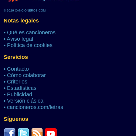
© 2026 CANCIONEROS.COM
Notas legales
•
Qué es cancioneros
•
Aviso legal
•
Política de cookies
Servicios
•
Contacto
•
Cómo colaborar
•
Criterios
•
Estadísticas
•
Publicidad
•
Versión clásica
•
cancioneros.com/letras
Síguenos