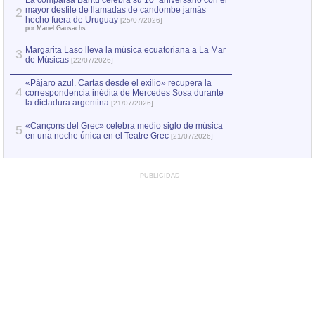
La comparsa Bantú celebra su 10º aniversario con el
mayor desfile de llamadas de candombe jamás
2
Capturan en Chile
2
hecho fuera de Uruguay
[25/07/2026]
el asesinato de Ví
por Manel Gausachs
Margarita Laso lleva la música ecuatoriana a La Mar
Margarita Laso ll
3
3
de Músicas
de Músicas
[22/07/2026]
[22/07
«Pájaro azul. Cartas desde el exilio» recupera la
4
correspondencia inédita de Mercedes Sosa durante
la dictadura argentina
[21/07/2026]
«Cançons del Grec» celebra medio siglo de música
5
en una noche única en el Teatre Grec
[21/07/2026]
PUBLICIDAD