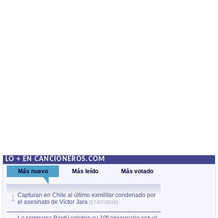
LO + EN CANCIONEROS.COM
Más nuevo
Más leído
Más votado
Capturan en Chile al último exmilitar condenado por
La comparsa Bantú
1
el asesinato de Víctor Jara
mayor desfile de
1
[27/07/2026]
hecho fuera de U
por Manel Gausachs