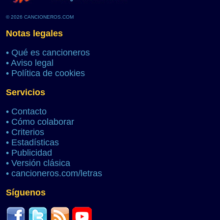
© 2026 CANCIONEROS.COM
Notas legales
•
Qué es cancioneros
•
Aviso legal
•
Política de cookies
Servicios
•
Contacto
•
Cómo colaborar
•
Criterios
•
Estadísticas
•
Publicidad
•
Versión clásica
•
cancioneros.com/letras
Síguenos