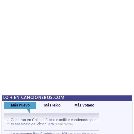
LO + EN CANCIONEROS.COM
Más nuevo
Más leído
Más votado
Capturan en Chile al último exmilitar condenado por
La comparsa Bantú
1
el asesinato de Víctor Jara
mayor desfile de
1
[27/07/2026]
hecho fuera de U
por Manel Gausachs