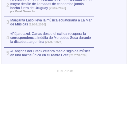
La comparsa Bantú celebra su 10º aniversario con el
mayor desfile de llamadas de candombe jamás
2
Capturan en Chile
2
hecho fuera de Uruguay
[25/07/2026]
el asesinato de Ví
por Manel Gausachs
Margarita Laso lleva la música ecuatoriana a La Mar
3
de Músicas
[22/07/2026]
«Pájaro azul. Cartas desde el exilio» recupera la
4
correspondencia inédita de Mercedes Sosa durante
la dictadura argentina
[21/07/2026]
«Cançons del Grec» celebra medio siglo de música
5
en una noche única en el Teatre Grec
[21/07/2026]
PUBLICIDAD