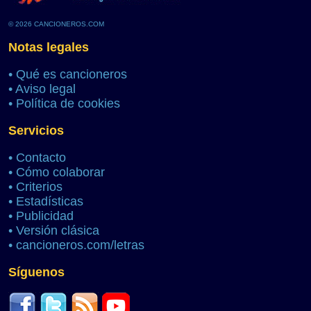
© 2026 CANCIONEROS.COM
Notas legales
•
Qué es cancioneros
•
Aviso legal
•
Política de cookies
Servicios
•
Contacto
•
Cómo colaborar
•
Criterios
•
Estadísticas
•
Publicidad
•
Versión clásica
•
cancioneros.com/letras
Síguenos