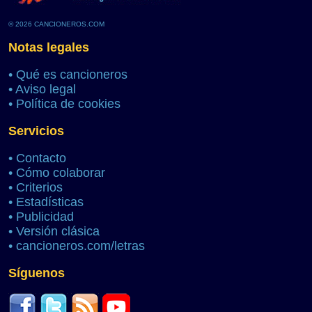
© 2026 CANCIONEROS.COM
Notas legales
•
Qué es cancioneros
•
Aviso legal
•
Política de cookies
Servicios
•
Contacto
•
Cómo colaborar
•
Criterios
•
Estadísticas
•
Publicidad
•
Versión clásica
•
cancioneros.com/letras
Síguenos