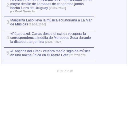
La comparsa Bantú celebra su 10º aniversario con el
mayor desfile de llamadas de candombe jamás
2
Capturan en Chile
2
hecho fuera de Uruguay
[25/07/2026]
el asesinato de Ví
por Manel Gausachs
Margarita Laso lleva la música ecuatoriana a La Mar
3
de Músicas
[22/07/2026]
«Pájaro azul. Cartas desde el exilio» recupera la
4
correspondencia inédita de Mercedes Sosa durante
la dictadura argentina
[21/07/2026]
«Cançons del Grec» celebra medio siglo de música
5
en una noche única en el Teatre Grec
[21/07/2026]
PUBLICIDAD