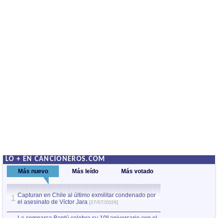
LO + EN CANCIONEROS.COM
Más nuevo
Más leído
Más votado
Capturan en Chile al último exmilitar condenado por
La comparsa Bantú
1
el asesinato de Víctor Jara
mayor desfile de
1
[27/07/2026]
hecho fuera de U
por Manel Gausachs