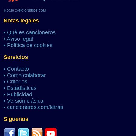
© 2026 CANCIONEROS.COM
Notas legales
•
Qué es cancioneros
•
Aviso legal
•
Política de cookies
Servicios
•
Contacto
•
Cómo colaborar
•
Criterios
•
Estadísticas
•
Publicidad
•
Versión clásica
•
cancioneros.com/letras
Síguenos