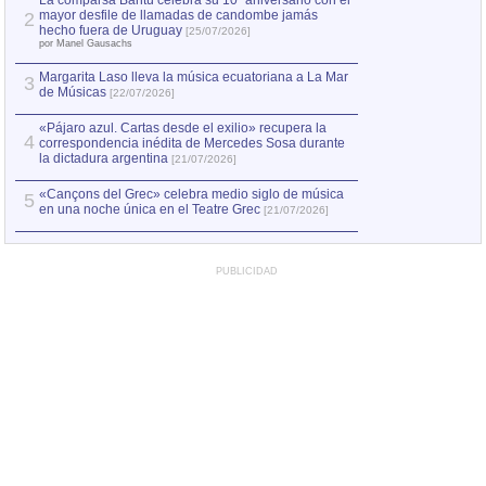
La comparsa Bantú celebra su 10º aniversario con el
mayor desfile de llamadas de candombe jamás
2
Capturan en Chile
2
hecho fuera de Uruguay
[25/07/2026]
el asesinato de Ví
por Manel Gausachs
Margarita Laso lleva la música ecuatoriana a La Mar
3
de Músicas
[22/07/2026]
«Pájaro azul. Cartas desde el exilio» recupera la
4
correspondencia inédita de Mercedes Sosa durante
la dictadura argentina
[21/07/2026]
«Cançons del Grec» celebra medio siglo de música
5
en una noche única en el Teatre Grec
[21/07/2026]
PUBLICIDAD