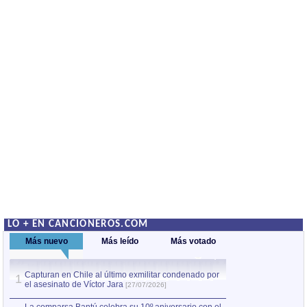
LO + EN CANCIONEROS.COM
Más nuevo
Más leído
Más votado
Capturan en Chile al último exmilitar condenado por
La comparsa Bantú
1
el asesinato de Víctor Jara
mayor desfile de
1
[27/07/2026]
hecho fuera de U
por Manel Gausachs