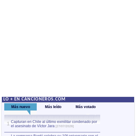
LO + EN CANCIONEROS.COM
Más nuevo
Más leído
Más votado
Capturan en Chile al último exmilitar condenado por
La comparsa Bantú
1
el asesinato de Víctor Jara
mayor desfile de
1
[27/07/2026]
hecho fuera de U
por Manel Gausachs