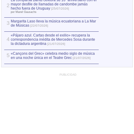
La comparsa Bantú celebra su 10º aniversario con el
mayor desfile de llamadas de candombe jamás
2
Capturan en Chile
2
hecho fuera de Uruguay
[25/07/2026]
el asesinato de Ví
por Manel Gausachs
Margarita Laso lleva la música ecuatoriana a La Mar
3
de Músicas
[22/07/2026]
«Pájaro azul. Cartas desde el exilio» recupera la
4
correspondencia inédita de Mercedes Sosa durante
la dictadura argentina
[21/07/2026]
«Cançons del Grec» celebra medio siglo de música
5
en una noche única en el Teatre Grec
[21/07/2026]
PUBLICIDAD