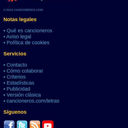
© 2026 CANCIONEROS.COM
Notas legales
•
Qué es cancioneros
•
Aviso legal
•
Política de cookies
Servicios
•
Contacto
•
Cómo colaborar
•
Criterios
•
Estadísticas
•
Publicidad
•
Versión clásica
•
cancioneros.com/letras
Síguenos