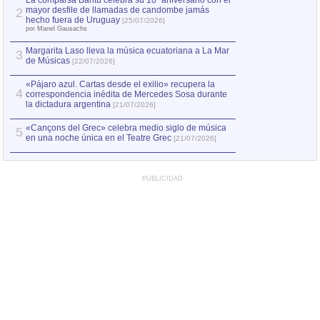
La comparsa Bantú celebra su 10º aniversario con el
mayor desfile de llamadas de candombe jamás
2
Capturan en Chile
2
hecho fuera de Uruguay
[25/07/2026]
el asesinato de Ví
por Manel Gausachs
Margarita Laso lleva la música ecuatoriana a La Mar
3
de Músicas
[22/07/2026]
«Pájaro azul. Cartas desde el exilio» recupera la
4
correspondencia inédita de Mercedes Sosa durante
la dictadura argentina
[21/07/2026]
«Cançons del Grec» celebra medio siglo de música
5
en una noche única en el Teatre Grec
[21/07/2026]
PUBLICIDAD