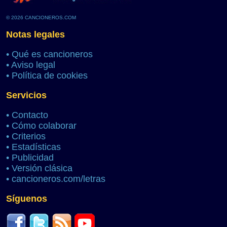
© 2026 CANCIONEROS.COM
Notas legales
•
Qué es cancioneros
•
Aviso legal
•
Política de cookies
Servicios
•
Contacto
•
Cómo colaborar
•
Criterios
•
Estadísticas
•
Publicidad
•
Versión clásica
•
cancioneros.com/letras
Síguenos