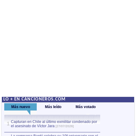
LO + EN CANCIONEROS.COM
Más nuevo
Más leído
Más votado
Capturan en Chile al último exmilitar condenado por
La comparsa Bantú
1
el asesinato de Víctor Jara
mayor desfile de
1
[27/07/2026]
hecho fuera de U
por Manel Gausachs