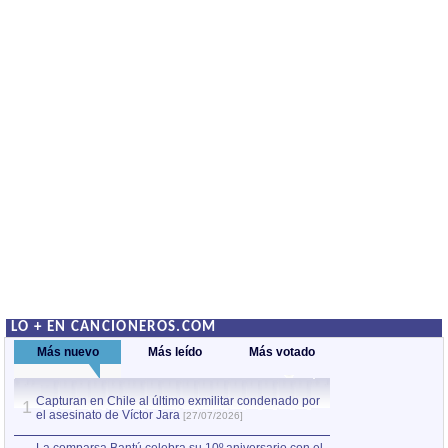
LO + EN CANCIONEROS.COM
Más nuevo
Más leído
Más votado
Capturan en Chile al último exmilitar condenado por
La comparsa Bantú
1
el asesinato de Víctor Jara
mayor desfile de
1
[27/07/2026]
hecho fuera de U
por Manel Gausachs