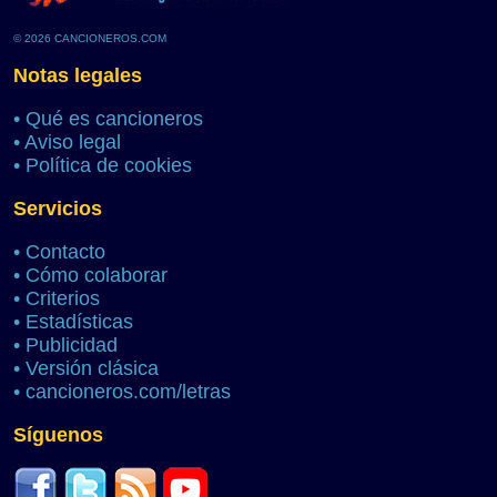
© 2026 CANCIONEROS.COM
Notas legales
•
Qué es cancioneros
•
Aviso legal
•
Política de cookies
Servicios
•
Contacto
•
Cómo colaborar
•
Criterios
•
Estadísticas
•
Publicidad
•
Versión clásica
•
cancioneros.com/letras
Síguenos