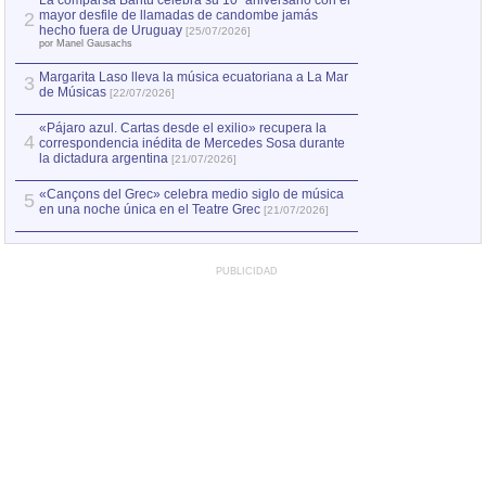
La comparsa Bantú celebra su 10º aniversario con el
mayor desfile de llamadas de candombe jamás
2
Capturan en Chile
2
hecho fuera de Uruguay
[25/07/2026]
el asesinato de Ví
por Manel Gausachs
Margarita Laso lleva la música ecuatoriana a La Mar
3
de Músicas
[22/07/2026]
«Pájaro azul. Cartas desde el exilio» recupera la
4
correspondencia inédita de Mercedes Sosa durante
la dictadura argentina
[21/07/2026]
«Cançons del Grec» celebra medio siglo de música
5
en una noche única en el Teatre Grec
[21/07/2026]
PUBLICIDAD