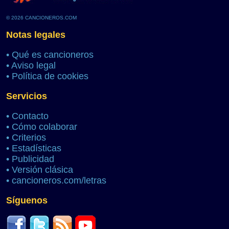
© 2026 CANCIONEROS.COM
Notas legales
•
Qué es cancioneros
•
Aviso legal
•
Política de cookies
Servicios
•
Contacto
•
Cómo colaborar
•
Criterios
•
Estadísticas
•
Publicidad
•
Versión clásica
•
cancioneros.com/letras
Síguenos