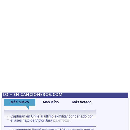
LO + EN CANCIONEROS.COM
Más nuevo
Más leído
Más votado
Capturan en Chile al último exmilitar condenado por
La comparsa Bantú
1
el asesinato de Víctor Jara
mayor desfile de
1
[27/07/2026]
hecho fuera de U
por Manel Gausachs