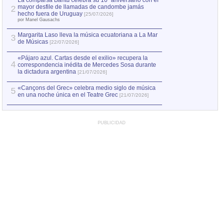
La comparsa Bantú celebra su 10º aniversario con el
mayor desfile de llamadas de candombe jamás
2
Capturan en Chile
2
hecho fuera de Uruguay
[25/07/2026]
el asesinato de Ví
por Manel Gausachs
Margarita Laso lleva la música ecuatoriana a La Mar
3
de Músicas
[22/07/2026]
«Pájaro azul. Cartas desde el exilio» recupera la
4
correspondencia inédita de Mercedes Sosa durante
la dictadura argentina
[21/07/2026]
«Cançons del Grec» celebra medio siglo de música
5
en una noche única en el Teatre Grec
[21/07/2026]
PUBLICIDAD