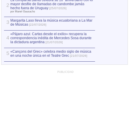
La comparsa Bantú celebra su 10º aniversario con el
mayor desfile de llamadas de candombe jamás
2
Capturan en Chile
2
hecho fuera de Uruguay
[25/07/2026]
el asesinato de Ví
por Manel Gausachs
Margarita Laso lleva la música ecuatoriana a La Mar
3
de Músicas
[22/07/2026]
«Pájaro azul. Cartas desde el exilio» recupera la
4
correspondencia inédita de Mercedes Sosa durante
la dictadura argentina
[21/07/2026]
«Cançons del Grec» celebra medio siglo de música
5
en una noche única en el Teatre Grec
[21/07/2026]
PUBLICIDAD