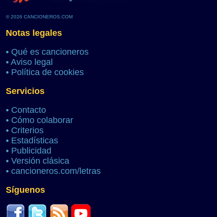
© 2026 CANCIONEROS.COM
Notas legales
•
Qué es cancioneros
•
Aviso legal
•
Política de cookies
Servicios
•
Contacto
•
Cómo colaborar
•
Criterios
•
Estadísticas
•
Publicidad
•
Versión clásica
•
cancioneros.com/letras
Síguenos