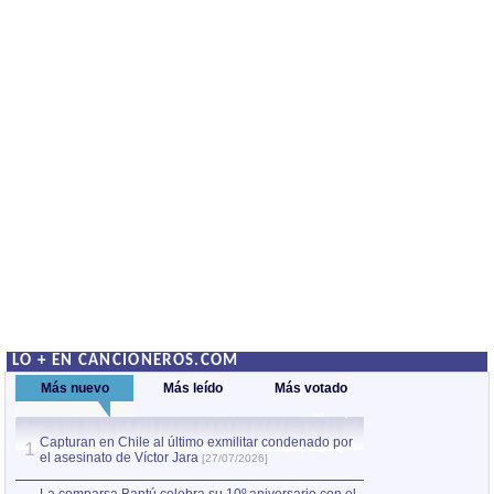
LO + EN CANCIONEROS.COM
Más nuevo
Más leído
Más votado
Capturan en Chile al último exmilitar condenado por
La comparsa Bantú
1
el asesinato de Víctor Jara
mayor desfile de
1
[27/07/2026]
hecho fuera de U
por Manel Gausachs