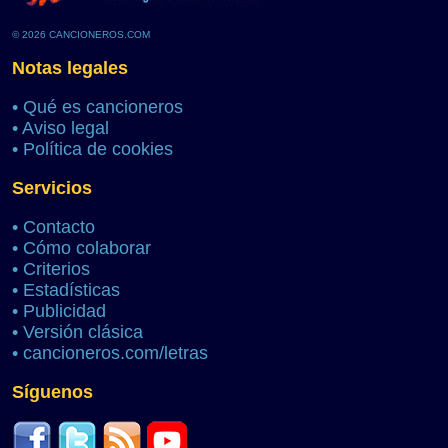
© 2026 CANCIONEROS.COM
Notas legales
•
Qué es cancioneros
•
Aviso legal
•
Política de cookies
Servicios
•
Contacto
•
Cómo colaborar
•
Criterios
•
Estadísticas
•
Publicidad
•
Versión clásica
•
cancioneros.com/letras
Síguenos