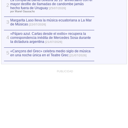
La comparsa Bantú celebra su 10º aniversario con el
mayor desfile de llamadas de candombe jamás
2
Capturan en Chile
2
hecho fuera de Uruguay
[25/07/2026]
el asesinato de Ví
por Manel Gausachs
Margarita Laso lleva la música ecuatoriana a La Mar
3
de Músicas
[22/07/2026]
«Pájaro azul. Cartas desde el exilio» recupera la
4
correspondencia inédita de Mercedes Sosa durante
la dictadura argentina
[21/07/2026]
«Cançons del Grec» celebra medio siglo de música
5
en una noche única en el Teatre Grec
[21/07/2026]
PUBLICIDAD