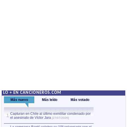
LO + EN CANCIONEROS.COM
Más nuevo
Más leído
Más votado
Capturan en Chile al último exmilitar condenado por
La comparsa Bantú
1
el asesinato de Víctor Jara
mayor desfile de
1
[27/07/2026]
hecho fuera de U
por Manel Gausachs