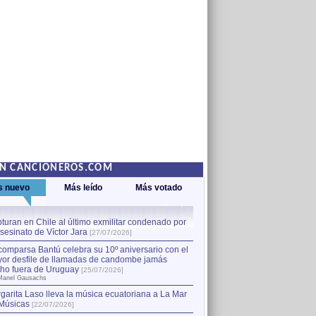
EN CANCIONEROS.COM
s nuevo
Más leído
Más votado
turan en Chile al último exmilitar condenado por
La comparsa Bantú celebra s
asesinato de Víctor Jara
mayor desfile de llamadas
1
[27/07/2026]
hecho fuera de Uruguay
[25
comparsa Bantú celebra su 10º aniversario con el
por Manel Gausachs
or desfile de llamadas de candombe jamás
Capturan en Chile al último
2
ho fuera de Uruguay
[25/07/2026]
el asesinato de Víctor Jara
[
Manel Gausachs
garita Laso lleva la música ecuatoriana a La Mar
Músicas
[22/07/2026]