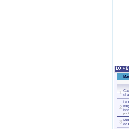
LO + 
Má
Cap
1
el 
La 
may
2
hec
por 
Mar
3
de 