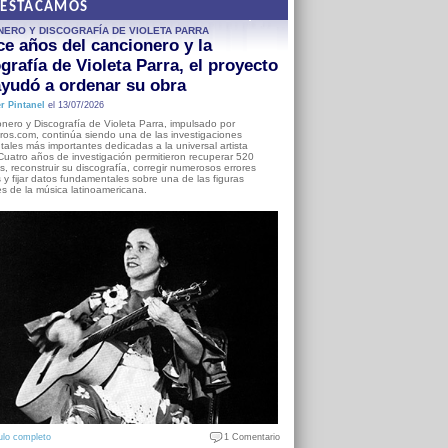
DESTACAMOS
NERO Y DISCOGRAFÍA DE VIOLETA PARRA
e años del cancionero y la
grafía de Violeta Parra, el proyecto
yudó a ordenar su obra
r Pintanel
el 13/07/2026
nero y Discografía de Violeta Parra, impulsado por
ros.com, continúa siendo una de las investigaciones
ales más importantes dedicadas a la universal artista
Cuatro años de investigación permitieron recuperar 520
, reconstruir su discografía, corregir numerosos errores
s y fijar datos fundamentales sobre una de las figuras
es de la música latinoamericana.
ulo completo
1 Comentario