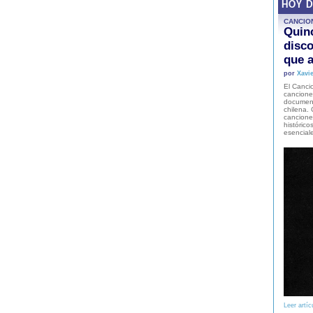
HOY 
CANCIO
Quinc
disco
que a
por
Xavie
El Cancio
cancione
document
chilena. 
canciones
histórico
esencial
Leer artíc