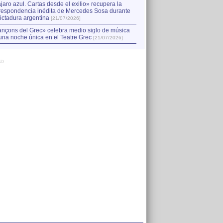
jaro azul. Cartas desde el exilio» recupera la
respondencia inédita de Mercedes Sosa durante
dictadura argentina
[21/07/2026]
nçons del Grec» celebra medio siglo de música
una noche única en el Teatre Grec
[21/07/2026]
AD