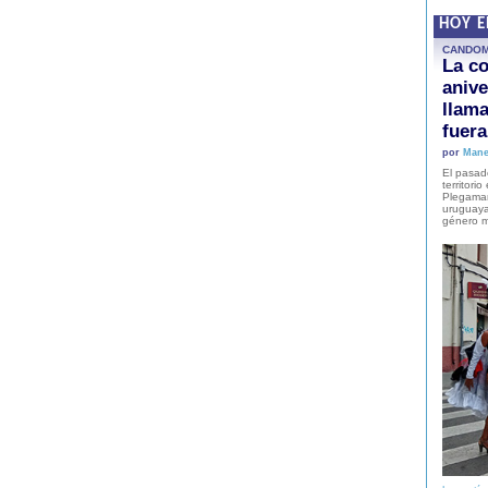
HOY 
CANDO
La co
anive
llam
fuer
por
Mane
El pasad
territori
Plegaman
uruguaya
género m