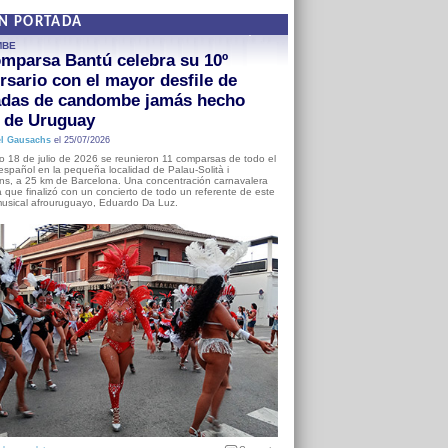
EN PORTADA
MBE
mparsa Bantú celebra su 10º
rsario con el mayor desfile de
adas de candombe jamás hecho
a de Uruguay
l Gausachs
el 25/07/2026
o 18 de julio de 2026 se reunieron 11 comparsas de todo el
o español en la pequeña localidad de Palau-Solità i
s, a 25 km de Barcelona. Una concentración carnavalera
 que finalizó con un concierto de todo un referente de este
usical afrouruguayo, Eduardo Da Luz.