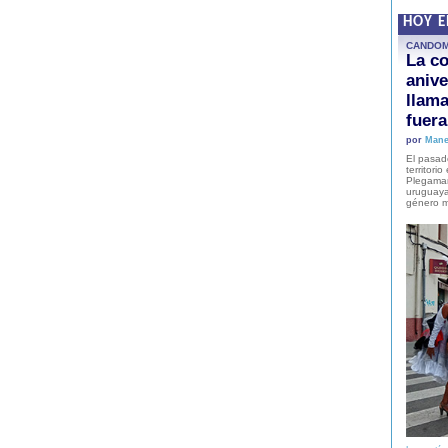
HOY 
CANDO
La co
anive
llam
fuer
por
Mane
El pasad
territori
Plegaman
uruguaya
género m