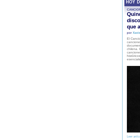
HOY 
CANCIO
Quinc
disco
que a
por
Xavie
El Cancio
cancione
document
chilena. 
canciones
histórico
esencial
Leer artíc