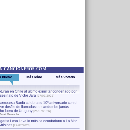
EN CANCIONEROS.COM
s nuevo
Más leído
Más votado
turan en Chile al último exmilitar condenado por
La comparsa Bantú celebra s
asesinato de Víctor Jara
mayor desfile de llamadas
1
[27/07/2026]
hecho fuera de Uruguay
[25
comparsa Bantú celebra su 10º aniversario con el
por Manel Gausachs
or desfile de llamadas de candombe jamás
Capturan en Chile al último
2
ho fuera de Uruguay
[25/07/2026]
el asesinato de Víctor Jara
[
Manel Gausachs
garita Laso lleva la música ecuatoriana a La Mar
Músicas
[22/07/2026]