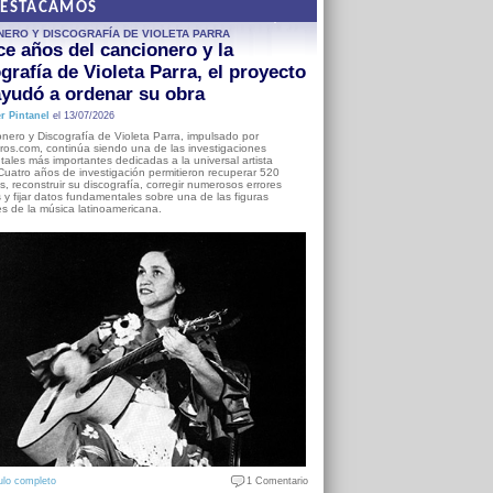
DESTACAMOS
NERO Y DISCOGRAFÍA DE VIOLETA PARRA
e años del cancionero y la
grafía de Violeta Parra, el proyecto
yudó a ordenar su obra
r Pintanel
el 13/07/2026
nero y Discografía de Violeta Parra, impulsado por
ros.com, continúa siendo una de las investigaciones
ales más importantes dedicadas a la universal artista
Cuatro años de investigación permitieron recuperar 520
, reconstruir su discografía, corregir numerosos errores
s y fijar datos fundamentales sobre una de las figuras
es de la música latinoamericana.
ulo completo
1 Comentario