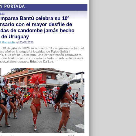
EN PORTADA
MBE
mparsa Bantú celebra su 10º
rsario con el mayor desfile de
adas de candombe jamás hecho
a de Uruguay
l Gausachs
el 25/07/2026
o 18 de julio de 2026 se reunieron 11 comparsas de todo el
o español en la pequeña localidad de Palau-Solità i
s, a 25 km de Barcelona. Una concentración carnavalera
 que finalizó con un concierto de todo un referente de este
usical afrouruguayo, Eduardo Da Luz.