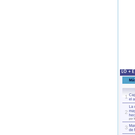
LO + 
Má
Cap
1
el 
La 
may
2
hec
por 
Mar
3
de 