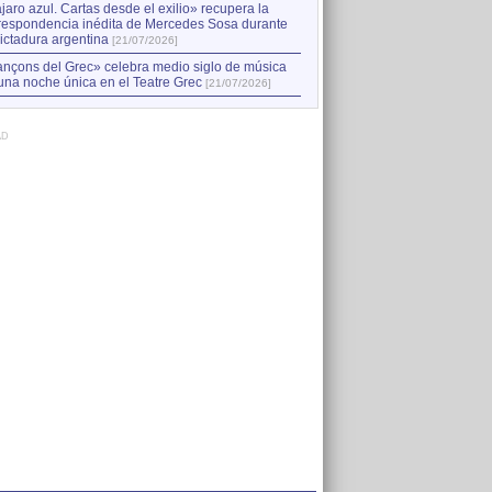
jaro azul. Cartas desde el exilio» recupera la
respondencia inédita de Mercedes Sosa durante
dictadura argentina
[21/07/2026]
nçons del Grec» celebra medio siglo de música
una noche única en el Teatre Grec
[21/07/2026]
AD