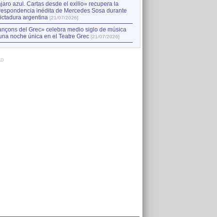
jaro azul. Cartas desde el exilio» recupera la
respondencia inédita de Mercedes Sosa durante
dictadura argentina
[21/07/2026]
nçons del Grec» celebra medio siglo de música
una noche única en el Teatre Grec
[21/07/2026]
AD