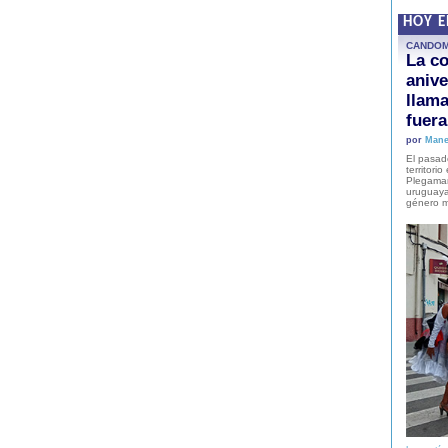
HOY 
CANDO
La co
anive
llam
fuer
por
Mane
El pasad
territori
Plegaman
uruguaya
género m