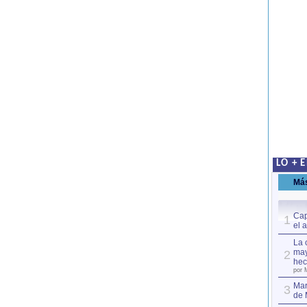
LO + 
Má
Cap
1
el 
La 
may
2
hec
por 
Mar
3
de 