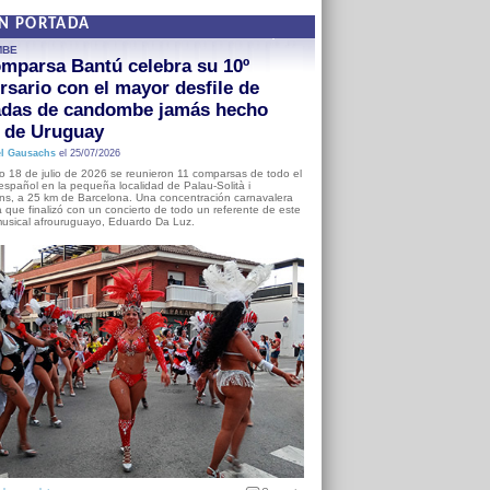
EN PORTADA
MBE
mparsa Bantú celebra su 10º
rsario con el mayor desfile de
adas de candombe jamás hecho
a de Uruguay
l Gausachs
el 25/07/2026
o 18 de julio de 2026 se reunieron 11 comparsas de todo el
o español en la pequeña localidad de Palau-Solità i
s, a 25 km de Barcelona. Una concentración carnavalera
 que finalizó con un concierto de todo un referente de este
usical afrouruguayo, Eduardo Da Luz.