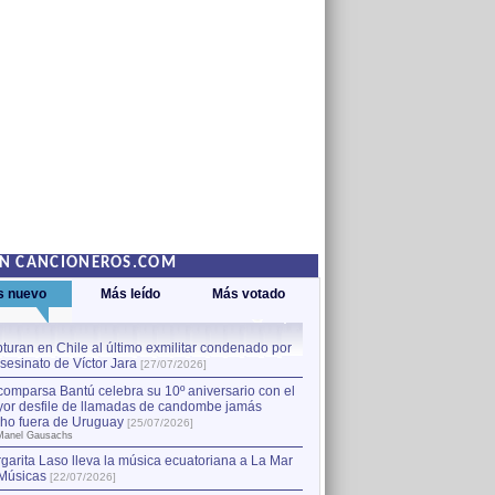
EN CANCIONEROS.COM
s nuevo
Más leído
Más votado
turan en Chile al último exmilitar condenado por
La comparsa Bantú celebra s
asesinato de Víctor Jara
mayor desfile de llamadas
1
[27/07/2026]
hecho fuera de Uruguay
[25
comparsa Bantú celebra su 10º aniversario con el
por Manel Gausachs
or desfile de llamadas de candombe jamás
Capturan en Chile al último
2
ho fuera de Uruguay
[25/07/2026]
el asesinato de Víctor Jara
[
Manel Gausachs
garita Laso lleva la música ecuatoriana a La Mar
Margarita Laso lleva la mús
3
Músicas
de Músicas
[22/07/2026]
[22/07/2026]