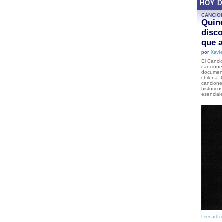
HOY 
CANCIO
Quinc
disco
que a
por
Xavie
El Cancio
cancione
document
chilena. 
canciones
histórico
esencial
Leer artíc