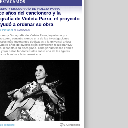
DESTACAMOS
NERO Y DISCOGRAFÍA DE VIOLETA PARRA
e años del cancionero y la
grafía de Violeta Parra, el proyecto
yudó a ordenar su obra
r Pintanel
el 13/07/2026
nero y Discografía de Violeta Parra, impulsado por
ros.com, continúa siendo una de las investigaciones
ales más importantes dedicadas a la universal artista
Cuatro años de investigación permitieron recuperar 520
, reconstruir su discografía, corregir numerosos errores
s y fijar datos fundamentales sobre una de las figuras
es de la música latinoamericana.
ulo completo
1 Comentario