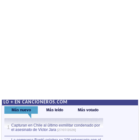
LO + EN CANCIONEROS.COM
Más nuevo
Más leído
Más votado
Capturan en Chile al último exmilitar condenado por
La comparsa Bantú
1
el asesinato de Víctor Jara
mayor desfile de
1
[27/07/2026]
hecho fuera de U
por Manel Gausachs