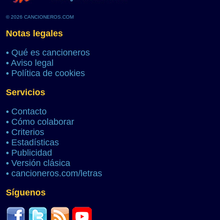
© 2026 CANCIONEROS.COM
Notas legales
•
Qué es cancioneros
•
Aviso legal
•
Política de cookies
Servicios
•
Contacto
•
Cómo colaborar
•
Criterios
•
Estadísticas
•
Publicidad
•
Versión clásica
•
cancioneros.com/letras
Síguenos