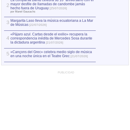
La comparsa Bantú celebra su 10º aniversario con el
mayor desfile de llamadas de candombe jamás
2
Capturan en Chile
2
hecho fuera de Uruguay
[25/07/2026]
el asesinato de Ví
por Manel Gausachs
Margarita Laso lleva la música ecuatoriana a La Mar
Margarita Laso ll
3
3
de Músicas
de Músicas
[22/07/2026]
[22/07
«Pájaro azul. Cartas desde el exilio» recupera la
4
correspondencia inédita de Mercedes Sosa durante
la dictadura argentina
[21/07/2026]
«Cançons del Grec» celebra medio siglo de música
5
en una noche única en el Teatre Grec
[21/07/2026]
PUBLICIDAD