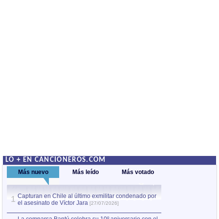
LO + EN CANCIONEROS.COM
Más nuevo
Más leído
Más votado
Capturan en Chile al último exmilitar condenado por
Capturan en Chile
1
1
el asesinato de Víctor Jara
el asesinato de Ví
[27/07/2026]