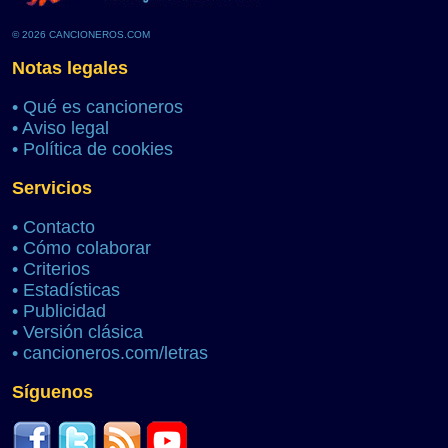
© 2026 CANCIONEROS.COM
Notas legales
•
Qué es cancioneros
•
Aviso legal
•
Política de cookies
Servicios
•
Contacto
•
Cómo colaborar
•
Criterios
•
Estadísticas
•
Publicidad
•
Versión clásica
•
cancioneros.com/letras
Síguenos