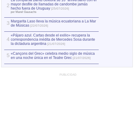
La comparsa Bantú celebra su 10º aniversario con el
mayor desfile de llamadas de candombe jamás
2
hecho fuera de Uruguay
[25/07/2026]
por Manel Gausachs
Margarita Laso lleva la música ecuatoriana a La Mar
3
de Músicas
[22/07/2026]
«Pájaro azul. Cartas desde el exilio» recupera la
4
correspondencia inédita de Mercedes Sosa durante
la dictadura argentina
[21/07/2026]
«Cançons del Grec» celebra medio siglo de música
5
en una noche única en el Teatre Grec
[21/07/2026]
PUBLICIDAD