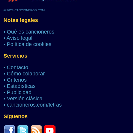
© 2026 CANCIONEROS.COM
Notas legales
•
Qué es cancioneros
•
Aviso legal
•
Política de cookies
Servicios
•
Contacto
•
Cómo colaborar
•
Criterios
•
Estadísticas
•
Publicidad
•
Versión clásica
•
cancioneros.com/letras
Síguenos