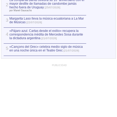
La comparsa Bantú celebra su 10º aniversario con el
mayor desfile de llamadas de candombe jamás
2
Capturan en Chile
2
hecho fuera de Uruguay
[25/07/2026]
el asesinato de Ví
por Manel Gausachs
Margarita Laso lleva la música ecuatoriana a La Mar
3
de Músicas
[22/07/2026]
«Pájaro azul. Cartas desde el exilio» recupera la
4
correspondencia inédita de Mercedes Sosa durante
la dictadura argentina
[21/07/2026]
«Cançons del Grec» celebra medio siglo de música
5
en una noche única en el Teatre Grec
[21/07/2026]
PUBLICIDAD