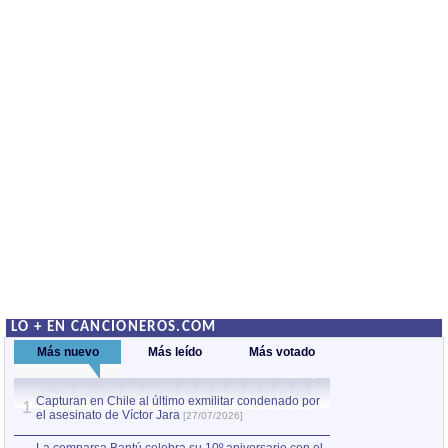
LO + EN CANCIONEROS.COM
Más nuevo
Más leído
Más votado
Capturan en Chile al último exmilitar condenado por
La comparsa Bantú
1
el asesinato de Víctor Jara
mayor desfile de
1
[27/07/2026]
hecho fuera de U
por Manel Gausachs