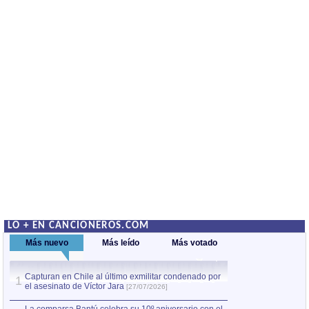
LO + EN CANCIONEROS.COM
Más nuevo
Más leído
Más votado
Capturan en Chile al último exmilitar condenado por
La comparsa Bantú
1
el asesinato de Víctor Jara
mayor desfile de
1
[27/07/2026]
hecho fuera de U
por Manel Gausachs