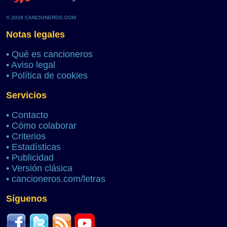
© 2026 CANCIONEROS.COM
Notas legales
•
Qué es cancioneros
•
Aviso legal
•
Política de cookies
Servicios
•
Contacto
•
Cómo colaborar
•
Criterios
•
Estadísticas
•
Publicidad
•
Versión clásica
•
cancioneros.com/letras
Síguenos