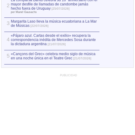
La comparsa Bantú celebra su 10º aniversario con el
mayor desfile de llamadas de candombe jamás
2
Capturan en Chile
2
hecho fuera de Uruguay
[25/07/2026]
el asesinato de Ví
por Manel Gausachs
Margarita Laso lleva la música ecuatoriana a La Mar
3
de Músicas
[22/07/2026]
«Pájaro azul. Cartas desde el exilio» recupera la
4
correspondencia inédita de Mercedes Sosa durante
la dictadura argentina
[21/07/2026]
«Cançons del Grec» celebra medio siglo de música
5
en una noche única en el Teatre Grec
[21/07/2026]
PUBLICIDAD