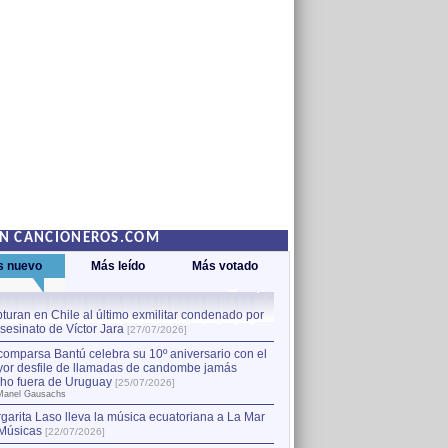
EN CANCIONEROS.COM
s nuevo
Más leído
Más votado
turan en Chile al último exmilitar condenado por
La comparsa Bantú celebra s
asesinato de Víctor Jara
mayor desfile de llamadas
1
[27/07/2026]
hecho fuera de Uruguay
[25
comparsa Bantú celebra su 10º aniversario con el
por Manel Gausachs
or desfile de llamadas de candombe jamás
Capturan en Chile al último
2
ho fuera de Uruguay
[25/07/2026]
el asesinato de Víctor Jara
[
Manel Gausachs
garita Laso lleva la música ecuatoriana a La Mar
Músicas
[22/07/2026]