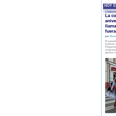
HOY 
CANDO
La co
anive
llam
fuer
por
Mane
El pasad
territori
Plegaman
uruguaya
género m