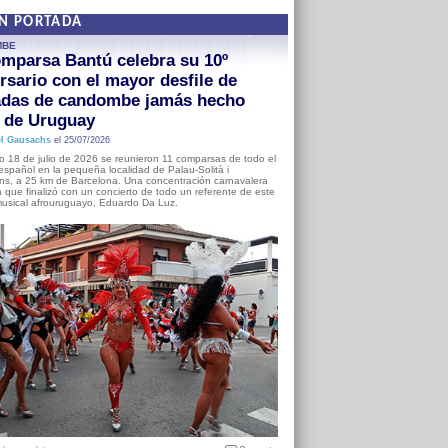
EN PORTADA
MBE
mparsa Bantú celebra su 10º
rsario con el mayor desfile de
adas de candombe jamás hecho
a de Uruguay
l Gausachs
el 25/07/2026
o 18 de julio de 2026 se reunieron 11 comparsas de todo el
o español en la pequeña localidad de Palau-Solità i
s, a 25 km de Barcelona. Una concentración carnavalera
 que finalizó con un concierto de todo un referente de este
usical afrouruguayo, Eduardo Da Luz.