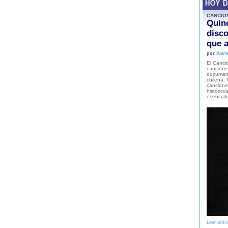
HOY 
CANCIO
Quinc
disco
que a
por
Xavie
El Cancio
cancione
document
chilena. 
canciones
histórico
esencial
Leer artíc