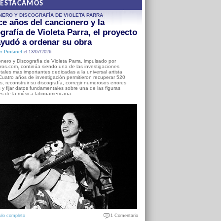
DESTACAMOS
NERO Y DISCOGRAFÍA DE VIOLETA PARRA
e años del cancionero y la
grafía de Violeta Parra, el proyecto
yudó a ordenar su obra
r Pintanel
el 13/07/2026
nero y Discografía de Violeta Parra, impulsado por
ros.com, continúa siendo una de las investigaciones
ales más importantes dedicadas a la universal artista
Cuatro años de investigación permitieron recuperar 520
, reconstruir su discografía, corregir numerosos errores
s y fijar datos fundamentales sobre una de las figuras
es de la música latinoamericana.
ulo completo
1 Comentario