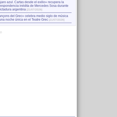
jaro azul. Cartas desde el exilio» recupera la
respondencia inédita de Mercedes Sosa durante
dictadura argentina
[21/07/2026]
nçons del Grec» celebra medio siglo de música
una noche única en el Teatre Grec
[21/07/2026]
AD