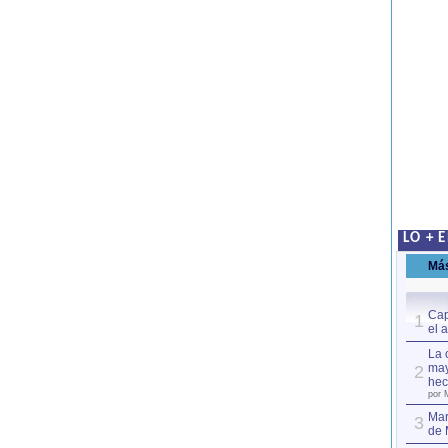
LO + 
Má
Cap
1
el 
La 
may
2
hec
por 
Mar
3
de 