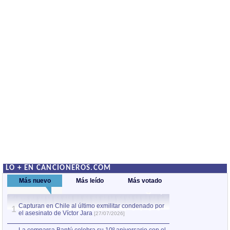
LO + EN CANCIONEROS.COM
Más nuevo
Más leído
Más votado
Capturan en Chile al último exmilitar condenado por
La comparsa Bantú
1
el asesinato de Víctor Jara
mayor desfile de
1
[27/07/2026]
hecho fuera de U
por Manel Gausachs