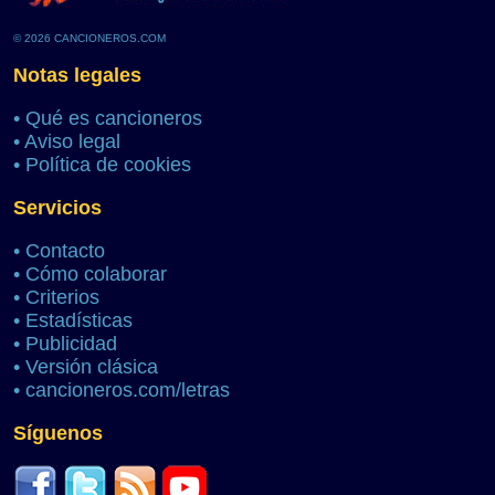
© 2026 CANCIONEROS.COM
Notas legales
•
Qué es cancioneros
•
Aviso legal
•
Política de cookies
Servicios
•
Contacto
•
Cómo colaborar
•
Criterios
•
Estadísticas
•
Publicidad
•
Versión clásica
•
cancioneros.com/letras
Síguenos