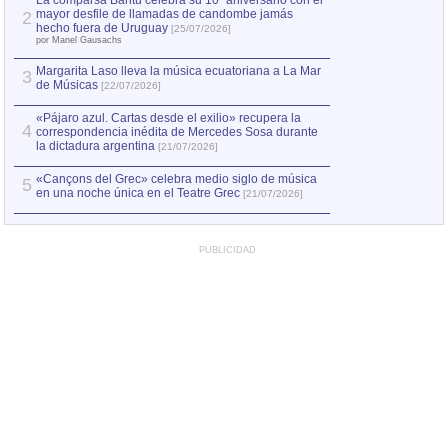
La comparsa Bantú celebra su 10º aniversario con el
mayor desfile de llamadas de candombe jamás
2
Capturan en Chile
2
hecho fuera de Uruguay
[25/07/2026]
el asesinato de Ví
por Manel Gausachs
Margarita Laso lleva la música ecuatoriana a La Mar
3
de Músicas
[22/07/2026]
«Pájaro azul. Cartas desde el exilio» recupera la
4
correspondencia inédita de Mercedes Sosa durante
la dictadura argentina
[21/07/2026]
«Cançons del Grec» celebra medio siglo de música
5
en una noche única en el Teatre Grec
[21/07/2026]
PUBLICIDAD