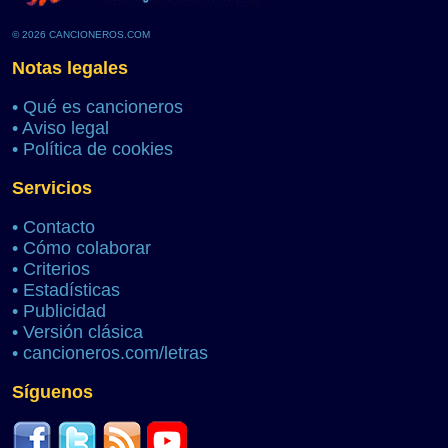
© 2026 CANCIONEROS.COM
Notas legales
•
Qué es cancioneros
•
Aviso legal
•
Política de cookies
Servicios
•
Contacto
•
Cómo colaborar
•
Criterios
•
Estadísticas
•
Publicidad
•
Versión clásica
•
cancioneros.com/letras
Síguenos