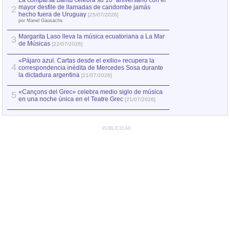
La comparsa Bantú celebra su 10º aniversario con el
mayor desfile de llamadas de candombe jamás
2
Capturan en Chile
2
hecho fuera de Uruguay
[25/07/2026]
el asesinato de Ví
por Manel Gausachs
Margarita Laso lleva la música ecuatoriana a La Mar
3
de Músicas
[22/07/2026]
«Pájaro azul. Cartas desde el exilio» recupera la
4
correspondencia inédita de Mercedes Sosa durante
la dictadura argentina
[21/07/2026]
«Cançons del Grec» celebra medio siglo de música
5
en una noche única en el Teatre Grec
[21/07/2026]
PUBLICIDAD