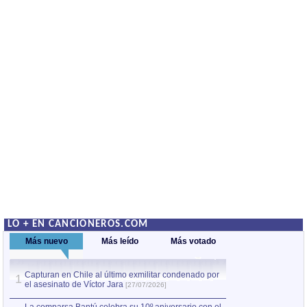
LO + EN CANCIONEROS.COM
Más nuevo
Más leído
Más votado
Capturan en Chile al último exmilitar condenado por
La comparsa Bantú
1
el asesinato de Víctor Jara
mayor desfile de
1
[27/07/2026]
hecho fuera de U
por Manel Gausachs