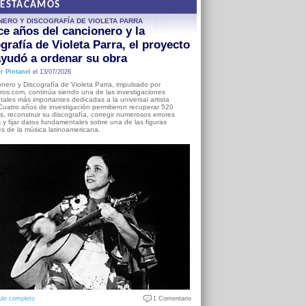
DESTACAMOS
NERO Y DISCOGRAFÍA DE VIOLETA PARRA
e años del cancionero y la
grafía de Violeta Parra, el proyecto
yudó a ordenar su obra
r Pintanel
el 13/07/2026
nero y Discografía de Violeta Parra, impulsado por
ros.com, continúa siendo una de las investigaciones
ales más importantes dedicadas a la universal artista
Cuatro años de investigación permitieron recuperar 520
, reconstruir su discografía, corregir numerosos errores
s y fijar datos fundamentales sobre una de las figuras
es de la música latinoamericana.
ulo completo
1 Comentario