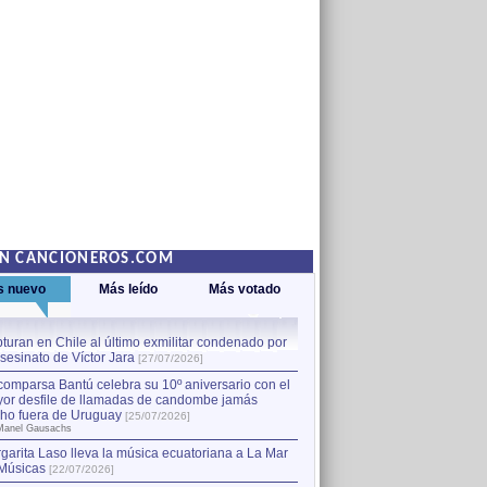
EN CANCIONEROS.COM
s nuevo
Más leído
Más votado
turan en Chile al último exmilitar condenado por
La comparsa Bantú celebra s
asesinato de Víctor Jara
mayor desfile de llamadas
1
[27/07/2026]
hecho fuera de Uruguay
[25
comparsa Bantú celebra su 10º aniversario con el
por Manel Gausachs
or desfile de llamadas de candombe jamás
Capturan en Chile al último
2
ho fuera de Uruguay
[25/07/2026]
el asesinato de Víctor Jara
[
Manel Gausachs
garita Laso lleva la música ecuatoriana a La Mar
Músicas
[22/07/2026]