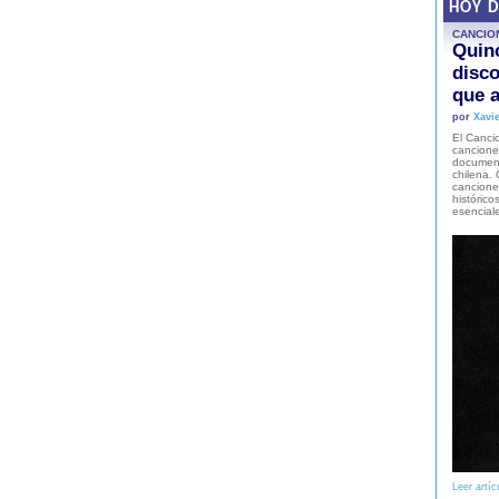
HOY 
CANCIO
Quinc
disco
que a
por
Xavie
El Cancio
cancione
document
chilena. 
canciones
histórico
esencial
Leer artíc