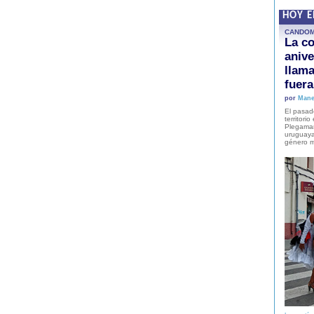
HOY 
CANDO
La co
anive
llam
fuer
por
Mane
El pasad
territori
Plegaman
uruguaya
género m