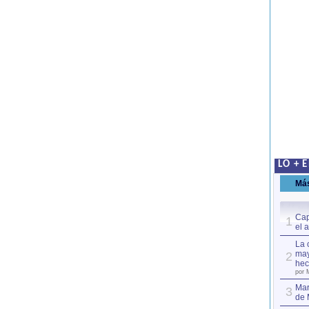
LO + 
Má
Cap
1
el 
La 
may
2
hec
por 
Mar
3
de 