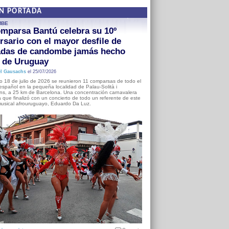
EN PORTADA
MBE
mparsa Bantú celebra su 10º
rsario con el mayor desfile de
adas de candombe jamás hecho
a de Uruguay
l Gausachs
el 25/07/2026
o 18 de julio de 2026 se reunieron 11 comparsas de todo el
o español en la pequeña localidad de Palau-Solità i
s, a 25 km de Barcelona. Una concentración carnavalera
 que finalizó con un concierto de todo un referente de este
usical afrouruguayo, Eduardo Da Luz.