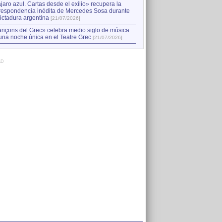
jaro azul. Cartas desde el exilio» recupera la
respondencia inédita de Mercedes Sosa durante
dictadura argentina
[21/07/2026]
nçons del Grec» celebra medio siglo de música
una noche única en el Teatre Grec
[21/07/2026]
AD