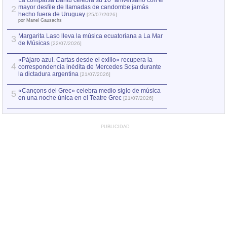
La comparsa Bantú celebra su 10º aniversario con el
mayor desfile de llamadas de candombe jamás
2
Capturan en Chile
2
hecho fuera de Uruguay
[25/07/2026]
el asesinato de Ví
por Manel Gausachs
Margarita Laso lleva la música ecuatoriana a La Mar
3
de Músicas
[22/07/2026]
«Pájaro azul. Cartas desde el exilio» recupera la
4
correspondencia inédita de Mercedes Sosa durante
la dictadura argentina
[21/07/2026]
«Cançons del Grec» celebra medio siglo de música
5
en una noche única en el Teatre Grec
[21/07/2026]
PUBLICIDAD