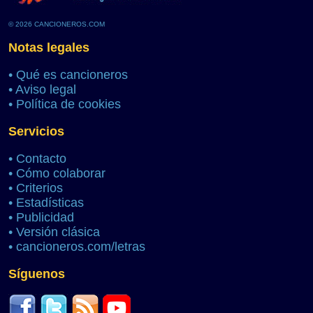
© 2026 CANCIONEROS.COM
Notas legales
•
Qué es cancioneros
•
Aviso legal
•
Política de cookies
Servicios
•
Contacto
•
Cómo colaborar
•
Criterios
•
Estadísticas
•
Publicidad
•
Versión clásica
•
cancioneros.com/letras
Síguenos