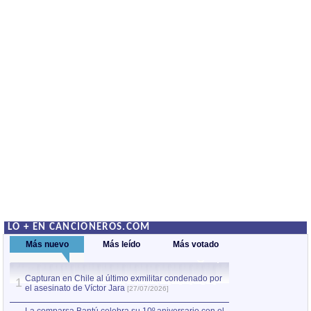
LO + EN CANCIONEROS.COM
Más nuevo
Más leído
Más votado
Capturan en Chile al último exmilitar condenado por
La comparsa Bantú
1
el asesinato de Víctor Jara
mayor desfile de
1
[27/07/2026]
hecho fuera de U
por Manel Gausachs