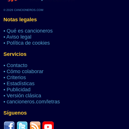
© 2026 CANCIONEROS.COM
Notas legales
•
Qué es cancioneros
•
Aviso legal
•
Política de cookies
Servicios
•
Contacto
•
Cómo colaborar
•
Criterios
•
Estadísticas
•
Publicidad
•
Versión clásica
•
cancioneros.com/letras
Síguenos