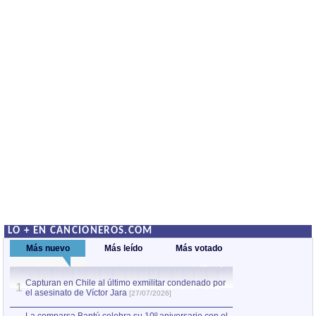
LO + EN CANCIONEROS.COM
Más nuevo
Más leído
Más votado
Capturan en Chile al último exmilitar condenado por
La comparsa Bantú
1
el asesinato de Víctor Jara
mayor desfile de
1
[27/07/2026]
hecho fuera de U
por Manel Gausachs