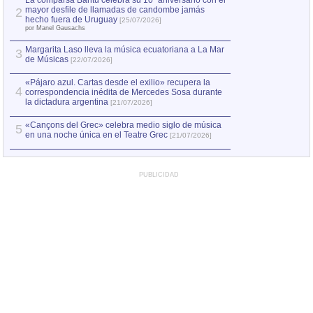
La comparsa Bantú celebra su 10º aniversario con el
mayor desfile de llamadas de candombe jamás
2
Capturan en Chile
2
hecho fuera de Uruguay
[25/07/2026]
el asesinato de Ví
por Manel Gausachs
Margarita Laso lleva la música ecuatoriana a La Mar
3
de Músicas
[22/07/2026]
«Pájaro azul. Cartas desde el exilio» recupera la
4
correspondencia inédita de Mercedes Sosa durante
la dictadura argentina
[21/07/2026]
«Cançons del Grec» celebra medio siglo de música
5
en una noche única en el Teatre Grec
[21/07/2026]
PUBLICIDAD