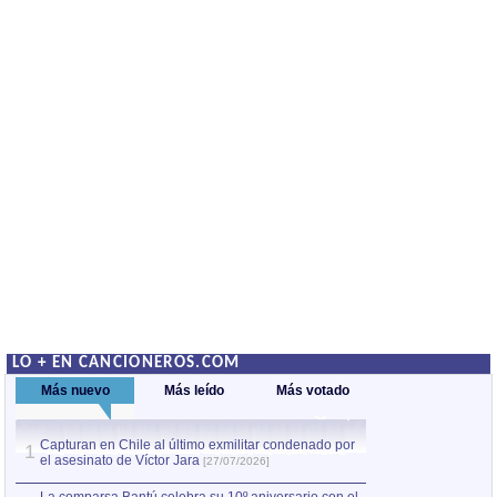
LO + EN CANCIONEROS.COM
Más nuevo
Más leído
Más votado
Capturan en Chile al último exmilitar condenado por
La comparsa Bantú
1
el asesinato de Víctor Jara
mayor desfile de
1
[27/07/2026]
hecho fuera de U
por Manel Gausachs