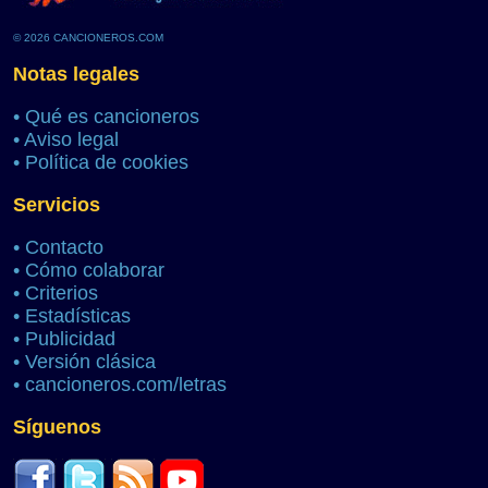
© 2026 CANCIONEROS.COM
Notas legales
•
Qué es cancioneros
•
Aviso legal
•
Política de cookies
Servicios
•
Contacto
•
Cómo colaborar
•
Criterios
•
Estadísticas
•
Publicidad
•
Versión clásica
•
cancioneros.com/letras
Síguenos