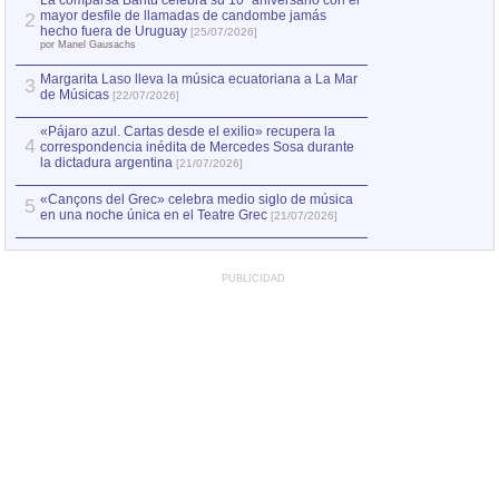
La comparsa Bantú celebra su 10º aniversario con el
mayor desfile de llamadas de candombe jamás
2
Capturan en Chile
2
hecho fuera de Uruguay
[25/07/2026]
el asesinato de Ví
por Manel Gausachs
Margarita Laso lleva la música ecuatoriana a La Mar
Margarita Laso ll
3
3
de Músicas
de Músicas
[22/07/2026]
[22/07
«Pájaro azul. Cartas desde el exilio» recupera la
4
correspondencia inédita de Mercedes Sosa durante
la dictadura argentina
[21/07/2026]
«Cançons del Grec» celebra medio siglo de música
5
en una noche única en el Teatre Grec
[21/07/2026]
PUBLICIDAD