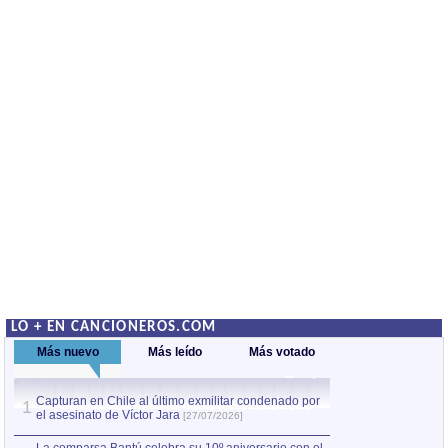
LO + EN CANCIONEROS.COM
Más nuevo
Más leído
Más votado
Capturan en Chile al último exmilitar condenado por
La comparsa Bantú
1
el asesinato de Víctor Jara
mayor desfile de
1
[27/07/2026]
hecho fuera de U
por Manel Gausachs