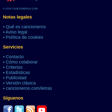
© 2026 CANCIONEROS.COM
Notas legales
•
Qué es cancioneros
•
Aviso legal
•
Política de cookies
Servicios
•
Contacto
•
Cómo colaborar
•
Criterios
•
Estadísticas
•
Publicidad
•
Versión clásica
•
cancioneros.com/letras
Síguenos