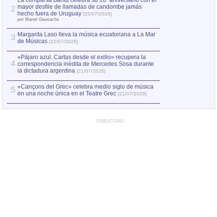
La comparsa Bantú celebra su 10º aniversario con el
mayor desfile de llamadas de candombe jamás
2
Capturan en Chile
2
hecho fuera de Uruguay
[25/07/2026]
el asesinato de Ví
por Manel Gausachs
Margarita Laso lleva la música ecuatoriana a La Mar
3
de Músicas
[22/07/2026]
«Pájaro azul. Cartas desde el exilio» recupera la
4
correspondencia inédita de Mercedes Sosa durante
la dictadura argentina
[21/07/2026]
«Cançons del Grec» celebra medio siglo de música
5
en una noche única en el Teatre Grec
[21/07/2026]
PUBLICIDAD