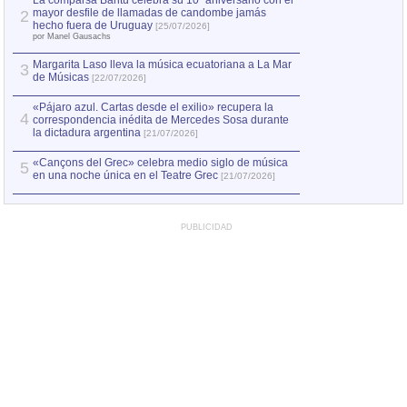
La comparsa Bantú celebra su 10º aniversario con el
mayor desfile de llamadas de candombe jamás
2
hecho fuera de Uruguay
[25/07/2026]
por Manel Gausachs
Margarita Laso lleva la música ecuatoriana a La Mar
3
de Músicas
[22/07/2026]
«Pájaro azul. Cartas desde el exilio» recupera la
4
correspondencia inédita de Mercedes Sosa durante
la dictadura argentina
[21/07/2026]
«Cançons del Grec» celebra medio siglo de música
5
en una noche única en el Teatre Grec
[21/07/2026]
PUBLICIDAD