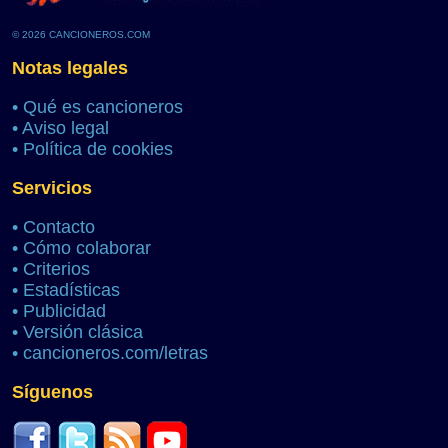
© 2026 CANCIONEROS.COM
Notas legales
•
Qué es cancioneros
•
Aviso legal
•
Política de cookies
Servicios
•
Contacto
•
Cómo colaborar
•
Criterios
•
Estadísticas
•
Publicidad
•
Versión clásica
•
cancioneros.com/letras
Síguenos