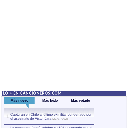
LO + EN CANCIONEROS.COM
Más nuevo
Más leído
Más votado
Capturan en Chile al último exmilitar condenado por
Capturan en Chile
1
1
el asesinato de Víctor Jara
el asesinato de Ví
[27/07/2026]