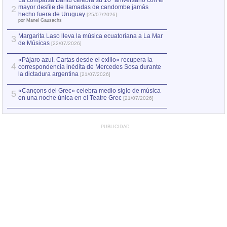
La comparsa Bantú celebra su 10º aniversario con el
mayor desfile de llamadas de candombe jamás
2
Capturan en Chile
2
hecho fuera de Uruguay
[25/07/2026]
el asesinato de Ví
por Manel Gausachs
Margarita Laso lleva la música ecuatoriana a La Mar
3
de Músicas
[22/07/2026]
«Pájaro azul. Cartas desde el exilio» recupera la
4
correspondencia inédita de Mercedes Sosa durante
la dictadura argentina
[21/07/2026]
«Cançons del Grec» celebra medio siglo de música
5
en una noche única en el Teatre Grec
[21/07/2026]
PUBLICIDAD