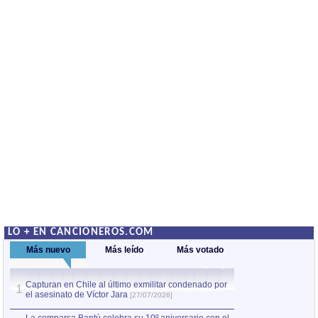
LO + EN CANCIONEROS.COM
Más nuevo
Más leído
Más votado
Capturan en Chile al último exmilitar condenado por
La comparsa Bantú
1
el asesinato de Víctor Jara
mayor desfile de
1
[27/07/2026]
hecho fuera de U
por Manel Gausachs