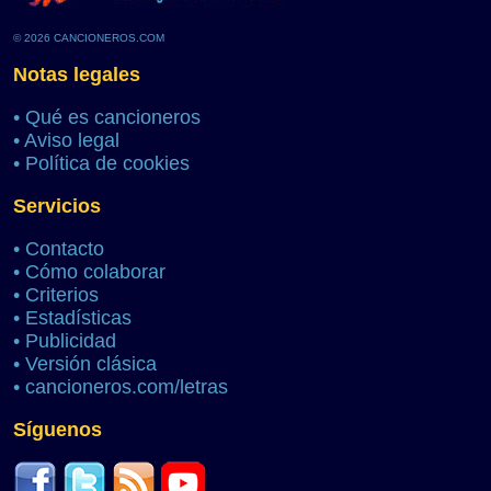
© 2026 CANCIONEROS.COM
Notas legales
•
Qué es cancioneros
•
Aviso legal
•
Política de cookies
Servicios
•
Contacto
•
Cómo colaborar
•
Criterios
•
Estadísticas
•
Publicidad
•
Versión clásica
•
cancioneros.com/letras
Síguenos