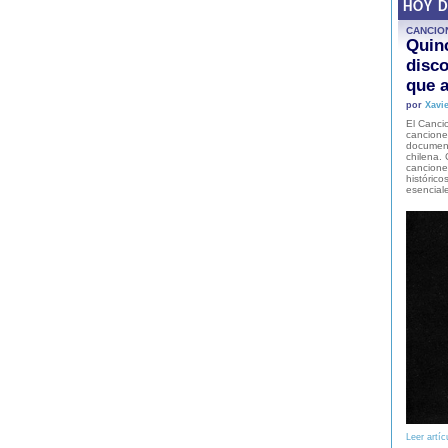
HOY 
CANCIO
Quinc
disco
que a
por
Xavie
El Cancio
cancione
document
chilena. 
canciones
histórico
esencial
Leer artíc