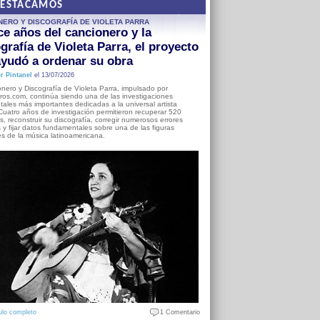
DESTACAMOS
NERO Y DISCOGRAFÍA DE VIOLETA PARRA
e años del cancionero y la
grafía de Violeta Parra, el proyecto
yudó a ordenar su obra
r Pintanel
el 13/07/2026
nero y Discografía de Violeta Parra, impulsado por
ros.com, continúa siendo una de las investigaciones
ales más importantes dedicadas a la universal artista
Cuatro años de investigación permitieron recuperar 520
, reconstruir su discografía, corregir numerosos errores
s y fijar datos fundamentales sobre una de las figuras
es de la música latinoamericana.
ulo completo
1 Comentario