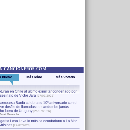
EN CANCIONEROS.COM
s nuevo
Más leído
Más votado
turan en Chile al último exmilitar condenado por
La comparsa Bantú celebra s
asesinato de Víctor Jara
mayor desfile de llamadas
1
[27/07/2026]
hecho fuera de Uruguay
[25
comparsa Bantú celebra su 10º aniversario con el
por Manel Gausachs
or desfile de llamadas de candombe jamás
Capturan en Chile al último
2
ho fuera de Uruguay
[25/07/2026]
el asesinato de Víctor Jara
[
Manel Gausachs
garita Laso lleva la música ecuatoriana a La Mar
Músicas
[22/07/2026]