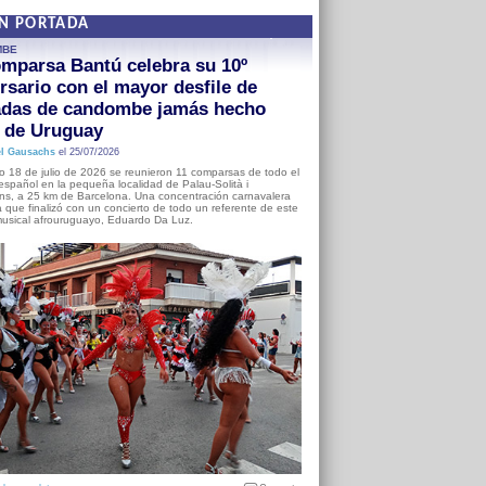
EN PORTADA
MBE
mparsa Bantú celebra su 10º
rsario con el mayor desfile de
adas de candombe jamás hecho
a de Uruguay
l Gausachs
el 25/07/2026
o 18 de julio de 2026 se reunieron 11 comparsas de todo el
o español en la pequeña localidad de Palau-Solità i
s, a 25 km de Barcelona. Una concentración carnavalera
 que finalizó con un concierto de todo un referente de este
usical afrouruguayo, Eduardo Da Luz.