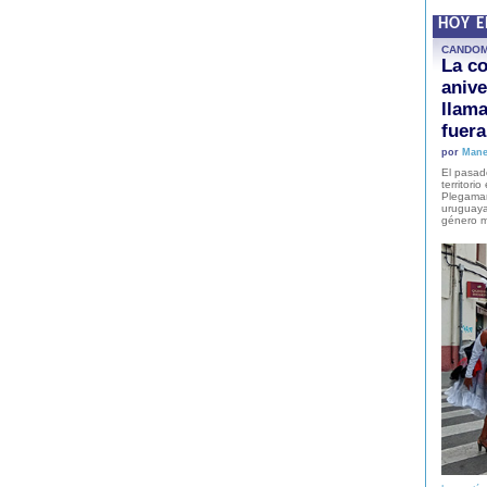
HOY 
CANDO
La co
anive
llam
fuer
por
Mane
El pasad
territori
Plegaman
uruguaya
género m