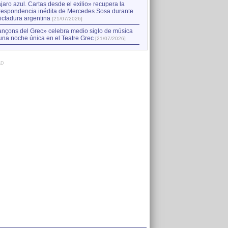
jaro azul. Cartas desde el exilio» recupera la
respondencia inédita de Mercedes Sosa durante
dictadura argentina
[21/07/2026]
nçons del Grec» celebra medio siglo de música
una noche única en el Teatre Grec
[21/07/2026]
AD