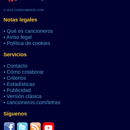
© 2026 CANCIONEROS.COM
Notas legales
•
Qué es cancioneros
•
Aviso legal
•
Política de cookies
Servicios
•
Contacto
•
Cómo colaborar
•
Criterios
•
Estadísticas
•
Publicidad
•
Versión clásica
•
cancioneros.com/letras
Síguenos