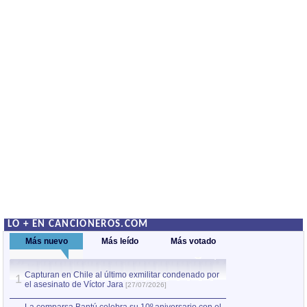
LO + EN CANCIONEROS.COM
Más nuevo
Más leído
Más votado
Capturan en Chile al último exmilitar condenado por
La comparsa Bantú
1
el asesinato de Víctor Jara
mayor desfile de
1
[27/07/2026]
hecho fuera de U
por Manel Gausachs