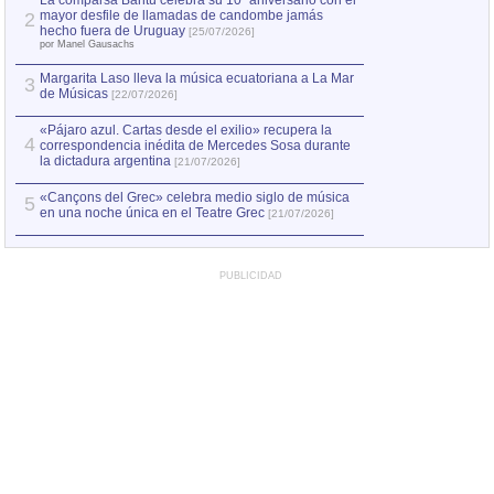
La comparsa Bantú celebra su 10º aniversario con el
mayor desfile de llamadas de candombe jamás
2
Capturan en Chile
2
hecho fuera de Uruguay
[25/07/2026]
el asesinato de Ví
por Manel Gausachs
Margarita Laso lleva la música ecuatoriana a La Mar
3
de Músicas
[22/07/2026]
«Pájaro azul. Cartas desde el exilio» recupera la
4
correspondencia inédita de Mercedes Sosa durante
la dictadura argentina
[21/07/2026]
«Cançons del Grec» celebra medio siglo de música
5
en una noche única en el Teatre Grec
[21/07/2026]
PUBLICIDAD