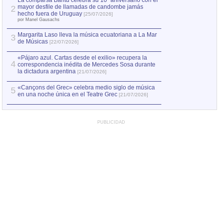
La comparsa Bantú celebra su 10º aniversario con el
mayor desfile de llamadas de candombe jamás
2
Capturan en Chile
2
hecho fuera de Uruguay
[25/07/2026]
el asesinato de Ví
por Manel Gausachs
Margarita Laso lleva la música ecuatoriana a La Mar
3
de Músicas
[22/07/2026]
«Pájaro azul. Cartas desde el exilio» recupera la
4
correspondencia inédita de Mercedes Sosa durante
la dictadura argentina
[21/07/2026]
«Cançons del Grec» celebra medio siglo de música
5
en una noche única en el Teatre Grec
[21/07/2026]
PUBLICIDAD