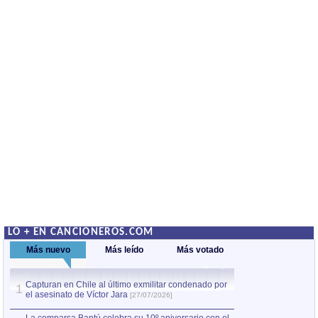
LO + EN CANCIONEROS.COM
Más nuevo
Más leído
Más votado
Capturan en Chile al último exmilitar condenado por
La comparsa Bantú
1
el asesinato de Víctor Jara
mayor desfile de
1
[27/07/2026]
hecho fuera de U
por Manel Gausachs