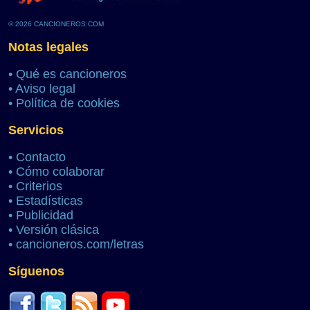
© 2026 CANCIONEROS.COM
Notas legales
•
Qué es cancioneros
•
Aviso legal
•
Política de cookies
Servicios
•
Contacto
•
Cómo colaborar
•
Criterios
•
Estadísticas
•
Publicidad
•
Versión clásica
•
cancioneros.com/letras
Síguenos