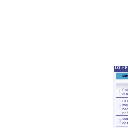
LO + 
Má
Cap
1
el 
La 
may
2
hec
por 
Mar
3
de 