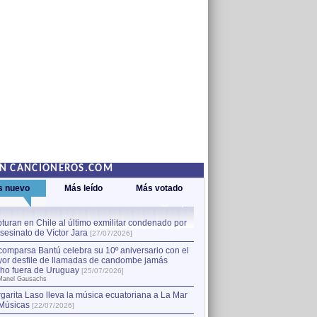
EN CANCIONEROS.COM
s nuevo
Más leído
Más votado
turan en Chile al último exmilitar condenado por
La comparsa Bantú celebra s
asesinato de Víctor Jara
mayor desfile de llamadas
1
[27/07/2026]
hecho fuera de Uruguay
[25
comparsa Bantú celebra su 10º aniversario con el
por Manel Gausachs
or desfile de llamadas de candombe jamás
Capturan en Chile al último
2
ho fuera de Uruguay
[25/07/2026]
el asesinato de Víctor Jara
[
Manel Gausachs
garita Laso lleva la música ecuatoriana a La Mar
Músicas
[22/07/2026]