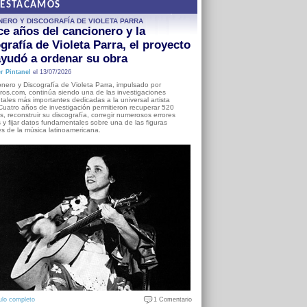
DESTACAMOS
NERO Y DISCOGRAFÍA DE VIOLETA PARRA
e años del cancionero y la
grafía de Violeta Parra, el proyecto
yudó a ordenar su obra
r Pintanel
el 13/07/2026
nero y Discografía de Violeta Parra, impulsado por
ros.com, continúa siendo una de las investigaciones
ales más importantes dedicadas a la universal artista
Cuatro años de investigación permitieron recuperar 520
, reconstruir su discografía, corregir numerosos errores
s y fijar datos fundamentales sobre una de las figuras
es de la música latinoamericana.
ulo completo
1 Comentario