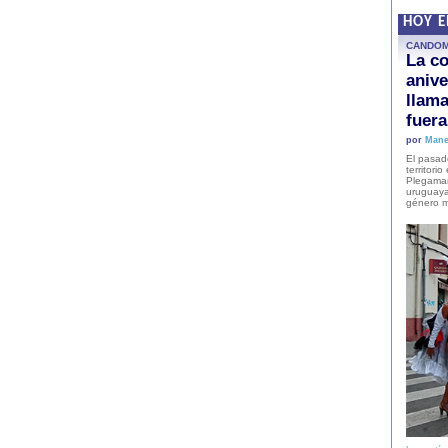
HOY 
CANDO
La co
anive
llam
fuer
por
Mane
El pasad
territori
Plegaman
uruguaya
género m