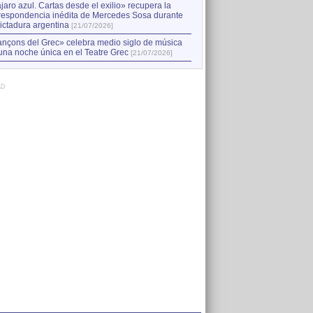
jaro azul. Cartas desde el exilio» recupera la
respondencia inédita de Mercedes Sosa durante
dictadura argentina
[21/07/2026]
nçons del Grec» celebra medio siglo de música
una noche única en el Teatre Grec
[21/07/2026]
AD