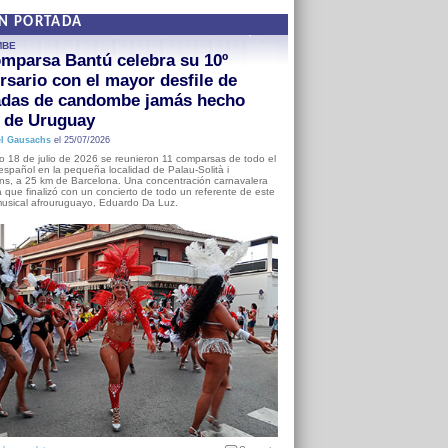
EN PORTADA
MBE
mparsa Bantú celebra su 10º
rsario con el mayor desfile de
adas de candombe jamás hecho
a de Uruguay
l Gausachs
el 25/07/2026
o 18 de julio de 2026 se reunieron 11 comparsas de todo el
o español en la pequeña localidad de Palau-Solità i
s, a 25 km de Barcelona. Una concentración carnavalera
 que finalizó con un concierto de todo un referente de este
usical afrouruguayo, Eduardo Da Luz.