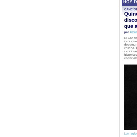
HOY 
CANCIO
Quinc
disco
que a
por
Xavie
El Cancio
cancione
document
chilena. 
canciones
histórico
esencial
Leer artíc