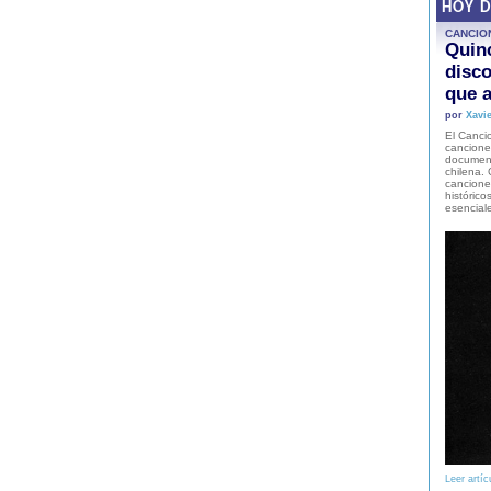
HOY 
CANCIO
Quinc
disco
que a
por
Xavie
El Cancio
cancione
document
chilena. 
canciones
histórico
esencial
Leer artíc