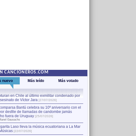
EN CANCIONEROS.COM
s nuevo
Más leído
Más votado
turan en Chile al último exmilitar condenado por
La comparsa Bantú celebra s
asesinato de Víctor Jara
mayor desfile de llamadas
1
[27/07/2026]
hecho fuera de Uruguay
[25
comparsa Bantú celebra su 10º aniversario con el
por Manel Gausachs
or desfile de llamadas de candombe jamás
Capturan en Chile al último
2
ho fuera de Uruguay
[25/07/2026]
el asesinato de Víctor Jara
[
Manel Gausachs
garita Laso lleva la música ecuatoriana a La Mar
Margarita Laso lleva la mús
3
Músicas
de Músicas
[22/07/2026]
[22/07/2026]