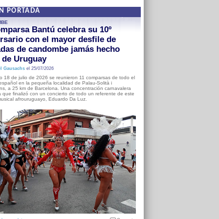
EN PORTADA
MBE
mparsa Bantú celebra su 10º
rsario con el mayor desfile de
adas de candombe jamás hecho
a de Uruguay
l Gausachs
el 25/07/2026
o 18 de julio de 2026 se reunieron 11 comparsas de todo el
o español en la pequeña localidad de Palau-Solità i
s, a 25 km de Barcelona. Una concentración carnavalera
 que finalizó con un concierto de todo un referente de este
usical afrouruguayo, Eduardo Da Luz.