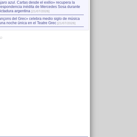
jaro azul. Cartas desde el exilio» recupera la
respondencia inédita de Mercedes Sosa durante
dictadura argentina
[21/07/2026]
nçons del Grec» celebra medio siglo de música
una noche única en el Teatre Grec
[21/07/2026]
AD