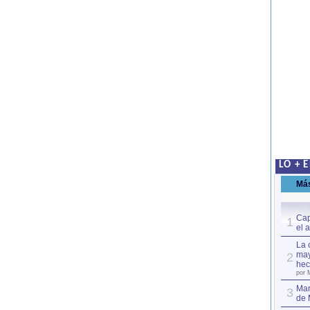
LO + 
Má
Cap
1
el 
La 
may
2
hec
por 
Mar
3
de 