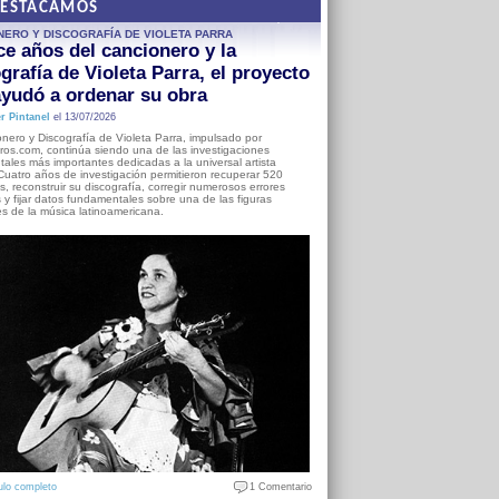
DESTACAMOS
NERO Y DISCOGRAFÍA DE VIOLETA PARRA
e años del cancionero y la
grafía de Violeta Parra, el proyecto
yudó a ordenar su obra
r Pintanel
el 13/07/2026
nero y Discografía de Violeta Parra, impulsado por
ros.com, continúa siendo una de las investigaciones
ales más importantes dedicadas a la universal artista
Cuatro años de investigación permitieron recuperar 520
, reconstruir su discografía, corregir numerosos errores
s y fijar datos fundamentales sobre una de las figuras
es de la música latinoamericana.
ulo completo
1 Comentario