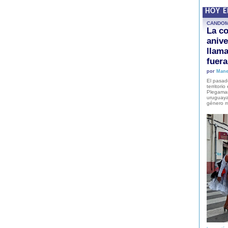
HOY 
CANDO
La co
anive
llam
fuer
por
Mane
El pasad
territori
Plegaman
uruguaya
género m