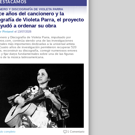
DESTACAMOS
NERO Y DISCOGRAFÍA DE VIOLETA PARRA
e años del cancionero y la
grafía de Violeta Parra, el proyecto
yudó a ordenar su obra
r Pintanel
el 13/07/2026
nero y Discografía de Violeta Parra, impulsado por
ros.com, continúa siendo una de las investigaciones
ales más importantes dedicadas a la universal artista
Cuatro años de investigación permitieron recuperar 520
, reconstruir su discografía, corregir numerosos errores
s y fijar datos fundamentales sobre una de las figuras
es de la música latinoamericana.
ulo completo
1 Comentario