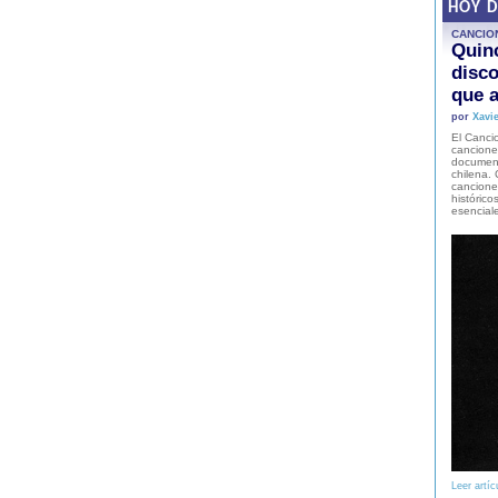
HOY 
CANCIO
Quinc
disco
que a
por
Xavie
El Cancio
cancione
document
chilena. 
canciones
histórico
esencial
Leer artíc