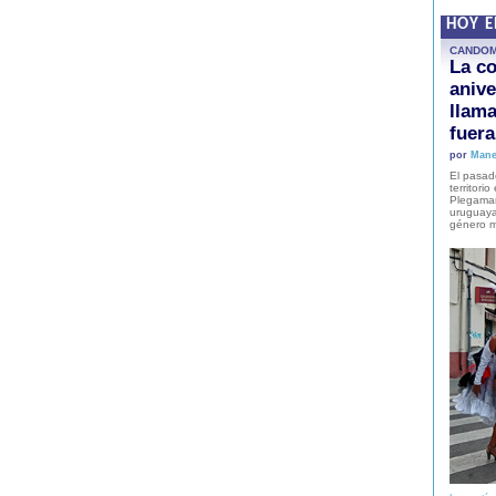
HOY 
CANDO
La co
anive
llam
fuer
por
Mane
El pasad
territori
Plegaman
uruguaya
género m