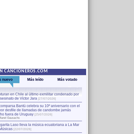
EN CANCIONEROS.COM
s nuevo
Más leído
Más votado
turan en Chile al último exmilitar condenado por
La comparsa Bantú celebra s
asesinato de Víctor Jara
mayor desfile de llamadas
1
[27/07/2026]
hecho fuera de Uruguay
[25
comparsa Bantú celebra su 10º aniversario con el
por Manel Gausachs
or desfile de llamadas de candombe jamás
Capturan en Chile al último
2
ho fuera de Uruguay
[25/07/2026]
el asesinato de Víctor Jara
[
Manel Gausachs
garita Laso lleva la música ecuatoriana a La Mar
Músicas
[22/07/2026]