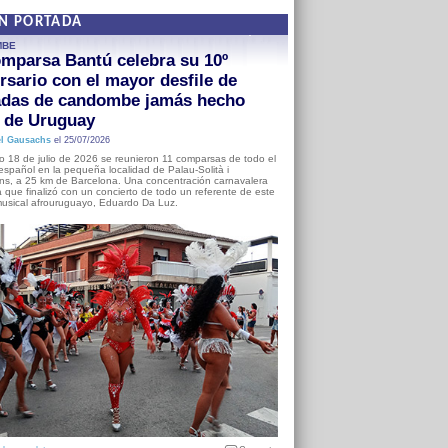
EN PORTADA
MBE
mparsa Bantú celebra su 10º
rsario con el mayor desfile de
adas de candombe jamás hecho
a de Uruguay
l Gausachs
el 25/07/2026
o 18 de julio de 2026 se reunieron 11 comparsas de todo el
o español en la pequeña localidad de Palau-Solità i
s, a 25 km de Barcelona. Una concentración carnavalera
 que finalizó con un concierto de todo un referente de este
usical afrouruguayo, Eduardo Da Luz.