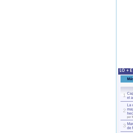
LO + 
Má
Cap
1
el 
La 
may
2
hec
por 
Mar
3
de 