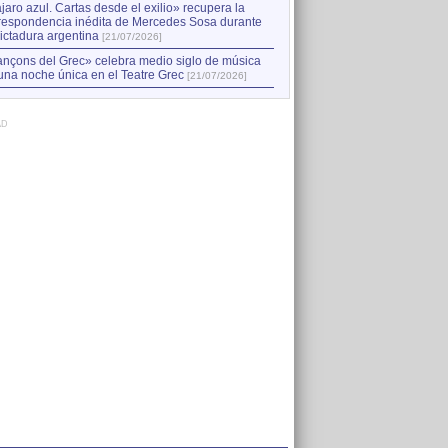
jaro azul. Cartas desde el exilio» recupera la
respondencia inédita de Mercedes Sosa durante
dictadura argentina
[21/07/2026]
nçons del Grec» celebra medio siglo de música
una noche única en el Teatre Grec
[21/07/2026]
AD