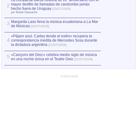
La comparsa Bantú celebra su 10º aniversario con el
mayor desfile de llamadas de candombe jamás
2
hecho fuera de Uruguay
[25/07/2026]
por Manel Gausachs
Margarita Laso lleva la música ecuatoriana a La Mar
3
de Músicas
[22/07/2026]
«Pájaro azul. Cartas desde el exilio» recupera la
4
correspondencia inédita de Mercedes Sosa durante
la dictadura argentina
[21/07/2026]
«Cançons del Grec» celebra medio siglo de música
5
en una noche única en el Teatre Grec
[21/07/2026]
PUBLICIDAD