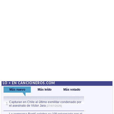
LO + EN CANCIONEROS.COM
Más nuevo
Más leído
Más votado
Capturan en Chile al último exmilitar condenado por
Capturan en Chile
1
1
el asesinato de Víctor Jara
el asesinato de Ví
[27/07/2026]