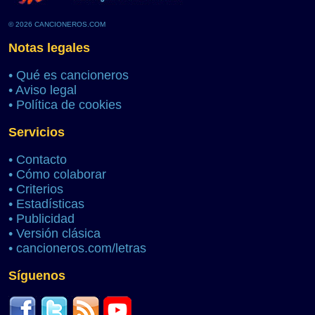
© 2026 CANCIONEROS.COM
Notas legales
•
Qué es cancioneros
•
Aviso legal
•
Política de cookies
Servicios
•
Contacto
•
Cómo colaborar
•
Criterios
•
Estadísticas
•
Publicidad
•
Versión clásica
•
cancioneros.com/letras
Síguenos