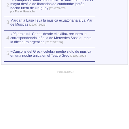
La comparsa Bantú celebra su 10º aniversario con el
mayor desfile de llamadas de candombe jamás
2
Capturan en Chile
2
hecho fuera de Uruguay
[25/07/2026]
el asesinato de Ví
por Manel Gausachs
Margarita Laso lleva la música ecuatoriana a La Mar
3
de Músicas
[22/07/2026]
«Pájaro azul. Cartas desde el exilio» recupera la
4
correspondencia inédita de Mercedes Sosa durante
la dictadura argentina
[21/07/2026]
«Cançons del Grec» celebra medio siglo de música
5
en una noche única en el Teatre Grec
[21/07/2026]
PUBLICIDAD