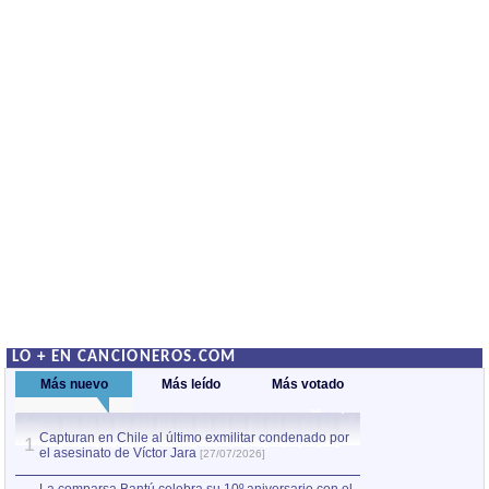
LO + EN CANCIONEROS.COM
Más nuevo
Más leído
Más votado
Capturan en Chile al último exmilitar condenado por
La comparsa Bantú
1
el asesinato de Víctor Jara
mayor desfile de
1
[27/07/2026]
hecho fuera de U
por Manel Gausachs