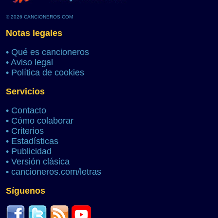
© 2026 CANCIONEROS.COM
Notas legales
•
Qué es cancioneros
•
Aviso legal
•
Política de cookies
Servicios
•
Contacto
•
Cómo colaborar
•
Criterios
•
Estadísticas
•
Publicidad
•
Versión clásica
•
cancioneros.com/letras
Síguenos