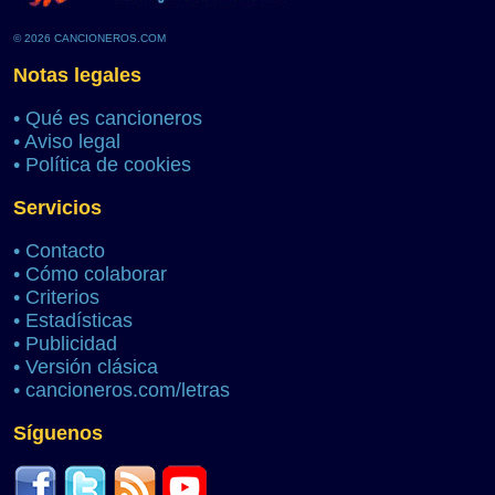
© 2026 CANCIONEROS.COM
Notas legales
•
Qué es cancioneros
•
Aviso legal
•
Política de cookies
Servicios
•
Contacto
•
Cómo colaborar
•
Criterios
•
Estadísticas
•
Publicidad
•
Versión clásica
•
cancioneros.com/letras
Síguenos