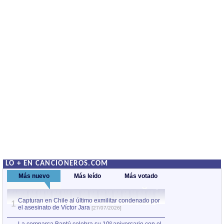
LO + EN CANCIONEROS.COM
Más nuevo
Más leído
Más votado
Capturan en Chile al último exmilitar condenado por
La comparsa Bantú
1
el asesinato de Víctor Jara
mayor desfile de
1
[27/07/2026]
hecho fuera de U
por Manel Gausachs