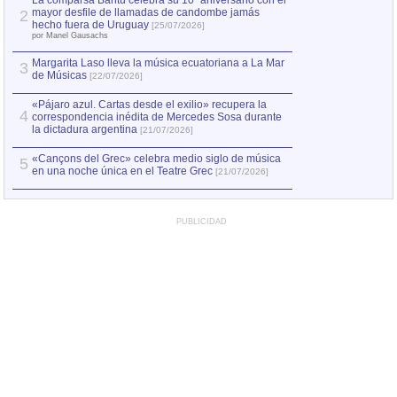
La comparsa Bantú celebra su 10º aniversario con el
mayor desfile de llamadas de candombe jamás
2
Capturan en Chile
2
hecho fuera de Uruguay
[25/07/2026]
el asesinato de Ví
por Manel Gausachs
Margarita Laso lleva la música ecuatoriana a La Mar
3
de Músicas
[22/07/2026]
«Pájaro azul. Cartas desde el exilio» recupera la
4
correspondencia inédita de Mercedes Sosa durante
la dictadura argentina
[21/07/2026]
«Cançons del Grec» celebra medio siglo de música
5
en una noche única en el Teatre Grec
[21/07/2026]
PUBLICIDAD