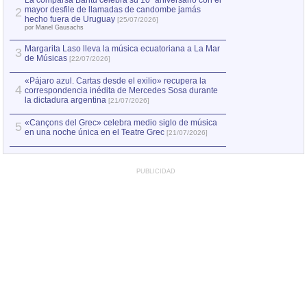
La comparsa Bantú celebra su 10º aniversario con el
mayor desfile de llamadas de candombe jamás
2
Capturan en Chile
2
hecho fuera de Uruguay
[25/07/2026]
el asesinato de Ví
por Manel Gausachs
Margarita Laso lleva la música ecuatoriana a La Mar
3
de Músicas
[22/07/2026]
«Pájaro azul. Cartas desde el exilio» recupera la
4
correspondencia inédita de Mercedes Sosa durante
la dictadura argentina
[21/07/2026]
«Cançons del Grec» celebra medio siglo de música
5
en una noche única en el Teatre Grec
[21/07/2026]
PUBLICIDAD