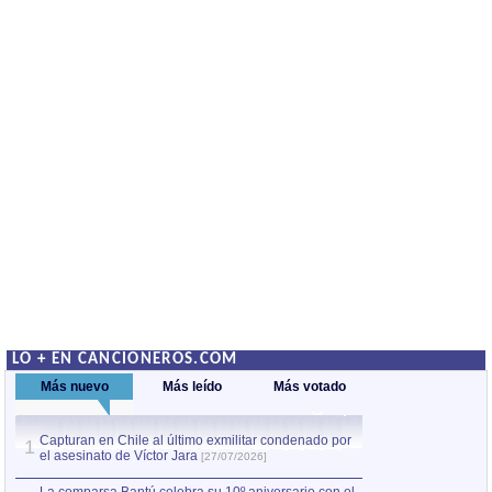
LO + EN CANCIONEROS.COM
Más nuevo
Más leído
Más votado
Capturan en Chile al último exmilitar condenado por
La comparsa Bantú
1
el asesinato de Víctor Jara
mayor desfile de
1
[27/07/2026]
hecho fuera de U
por Manel Gausachs