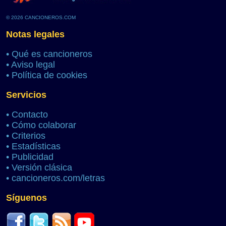
© 2026 CANCIONEROS.COM
Notas legales
•
Qué es cancioneros
•
Aviso legal
•
Política de cookies
Servicios
•
Contacto
•
Cómo colaborar
•
Criterios
•
Estadísticas
•
Publicidad
•
Versión clásica
•
cancioneros.com/letras
Síguenos