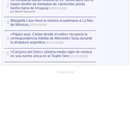
La comparsa Bantú celebra su 10º aniversario con el
mayor desfile de llamadas de candombe jamás
2
Capturan en Chile
2
hecho fuera de Uruguay
[25/07/2026]
el asesinato de Ví
por Manel Gausachs
Margarita Laso lleva la música ecuatoriana a La Mar
3
de Músicas
[22/07/2026]
«Pájaro azul. Cartas desde el exilio» recupera la
4
correspondencia inédita de Mercedes Sosa durante
la dictadura argentina
[21/07/2026]
«Cançons del Grec» celebra medio siglo de música
5
en una noche única en el Teatre Grec
[21/07/2026]
PUBLICIDAD