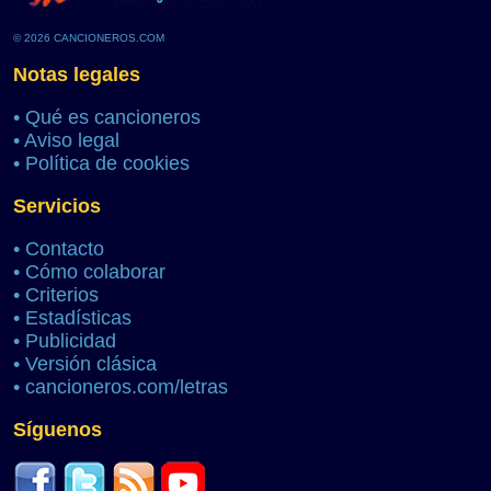
© 2026 CANCIONEROS.COM
Notas legales
•
Qué es cancioneros
•
Aviso legal
•
Política de cookies
Servicios
•
Contacto
•
Cómo colaborar
•
Criterios
•
Estadísticas
•
Publicidad
•
Versión clásica
•
cancioneros.com/letras
Síguenos