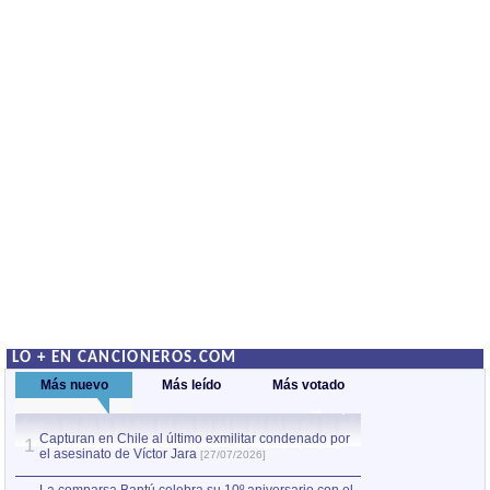
LO + EN CANCIONEROS.COM
Más nuevo
Más leído
Más votado
Capturan en Chile al último exmilitar condenado por
La comparsa Bantú
1
el asesinato de Víctor Jara
mayor desfile de
1
[27/07/2026]
hecho fuera de U
por Manel Gausachs