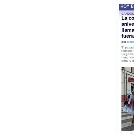
HOY 
CANDO
La co
anive
llam
fuer
por
Mane
El pasad
territori
Plegaman
uruguaya
género m