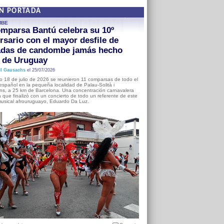
EN PORTADA
MBE
mparsa Bantú celebra su 10º
rsario con el mayor desfile de
adas de candombe jamás hecho
a de Uruguay
l Gausachs
el 25/07/2026
o 18 de julio de 2026 se reunieron 11 comparsas de todo el
o español en la pequeña localidad de Palau-Solità i
s, a 25 km de Barcelona. Una concentración carnavalera
 que finalizó con un concierto de todo un referente de este
usical afrouruguayo, Eduardo Da Luz.