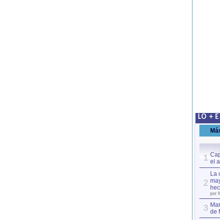
LO + 
Má
Cap
1
el 
La 
may
2
hec
por 
Mar
3
de 