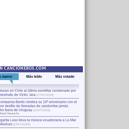
EN CANCIONEROS.COM
s nuevo
Más leído
Más votado
turan en Chile al último exmilitar condenado por
La comparsa Bantú celebra s
asesinato de Víctor Jara
mayor desfile de llamadas
1
[27/07/2026]
hecho fuera de Uruguay
[25
comparsa Bantú celebra su 10º aniversario con el
por Manel Gausachs
or desfile de llamadas de candombe jamás
Capturan en Chile al último
2
ho fuera de Uruguay
[25/07/2026]
el asesinato de Víctor Jara
[
Manel Gausachs
garita Laso lleva la música ecuatoriana a La Mar
Músicas
[22/07/2026]