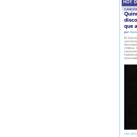
HOY 
CANCIO
Quinc
disco
que a
por
Xavie
El Cancio
cancione
document
chilena. 
canciones
histórico
esencial
Leer artíc