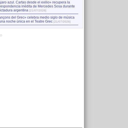
jaro azul. Cartas desde el exilio» recupera la
respondencia inédita de Mercedes Sosa durante
dictadura argentina
[21/07/2026]
nçons del Grec» celebra medio siglo de música
una noche única en el Teatre Grec
[21/07/2026]
AD