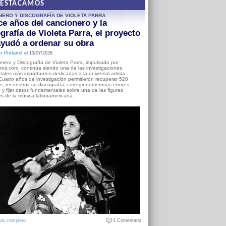
DESTACAMOS
NERO Y DISCOGRAFÍA DE VIOLETA PARRA
e años del cancionero y la
grafía de Violeta Parra, el proyecto
yudó a ordenar su obra
r Pintanel
el 13/07/2026
nero y Discografía de Violeta Parra, impulsado por
ros.com, continúa siendo una de las investigaciones
ales más importantes dedicadas a la universal artista
Cuatro años de investigación permitieron recuperar 520
, reconstruir su discografía, corregir numerosos errores
s y fijar datos fundamentales sobre una de las figuras
es de la música latinoamericana.
ulo completo
1 Comentario