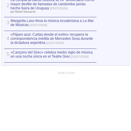
La comparsa Bantú celebra su 10º aniversario con el
mayor desfile de llamadas de candombe jamás
2
Capturan en Chile
2
hecho fuera de Uruguay
[25/07/2026]
el asesinato de Ví
por Manel Gausachs
Margarita Laso lleva la música ecuatoriana a La Mar
3
de Músicas
[22/07/2026]
«Pájaro azul. Cartas desde el exilio» recupera la
4
correspondencia inédita de Mercedes Sosa durante
la dictadura argentina
[21/07/2026]
«Cançons del Grec» celebra medio siglo de música
5
en una noche única en el Teatre Grec
[21/07/2026]
PUBLICIDAD