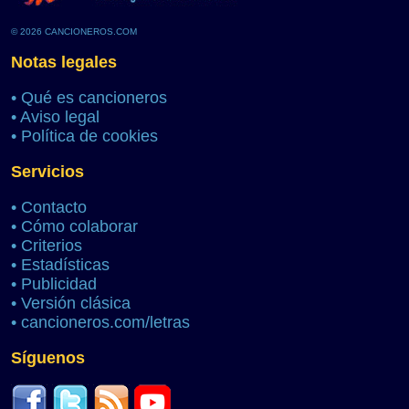
© 2026 CANCIONEROS.COM
Notas legales
•
Qué es cancioneros
•
Aviso legal
•
Política de cookies
Servicios
•
Contacto
•
Cómo colaborar
•
Criterios
•
Estadísticas
•
Publicidad
•
Versión clásica
•
cancioneros.com/letras
Síguenos