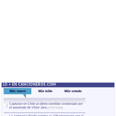
LO + EN CANCIONEROS.COM
Más nuevo
Más leído
Más votado
Capturan en Chile al último exmilitar condenado por
La comparsa Bantú
1
el asesinato de Víctor Jara
mayor desfile de
1
[27/07/2026]
hecho fuera de U
por Manel Gausachs