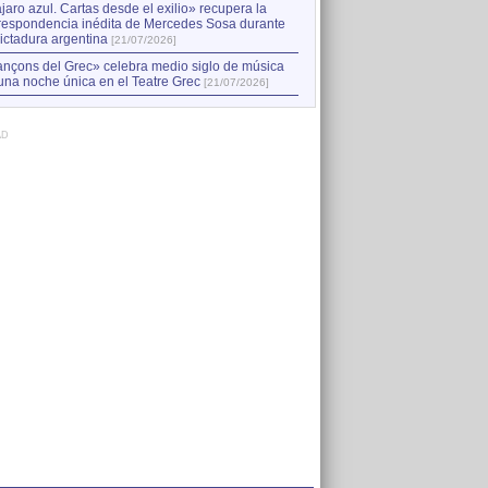
jaro azul. Cartas desde el exilio» recupera la
respondencia inédita de Mercedes Sosa durante
dictadura argentina
[21/07/2026]
nçons del Grec» celebra medio siglo de música
una noche única en el Teatre Grec
[21/07/2026]
AD