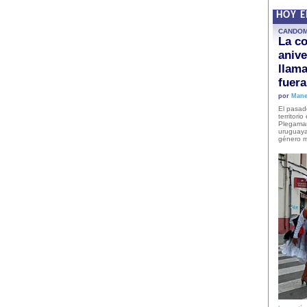
HOY 
CANDO
La co
anive
llam
fuer
por
Mane
El pasad
territori
Plegaman
uruguaya
género m