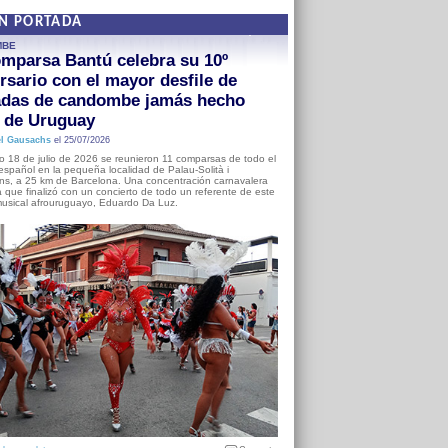
EN PORTADA
MBE
mparsa Bantú celebra su 10º
rsario con el mayor desfile de
adas de candombe jamás hecho
a de Uruguay
l Gausachs
el 25/07/2026
o 18 de julio de 2026 se reunieron 11 comparsas de todo el
o español en la pequeña localidad de Palau-Solità i
s, a 25 km de Barcelona. Una concentración carnavalera
 que finalizó con un concierto de todo un referente de este
usical afrouruguayo, Eduardo Da Luz.