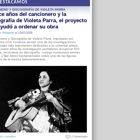
DESTACAMOS
NERO Y DISCOGRAFÍA DE VIOLETA PARRA
e años del cancionero y la
grafía de Violeta Parra, el proyecto
yudó a ordenar su obra
r Pintanel
el 13/07/2026
nero y Discografía de Violeta Parra, impulsado por
ros.com, continúa siendo una de las investigaciones
ales más importantes dedicadas a la universal artista
Cuatro años de investigación permitieron recuperar 520
, reconstruir su discografía, corregir numerosos errores
s y fijar datos fundamentales sobre una de las figuras
es de la música latinoamericana.
ulo completo
1 Comentario