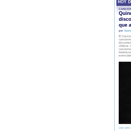
HOY 
CANCIO
Quinc
disco
que a
por
Xavie
El Cancio
cancione
document
chilena. 
canciones
histórico
esencial
Leer artíc