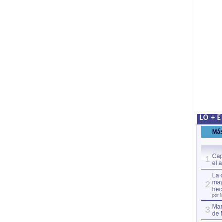
LO + 
Má
Cap
1
el 
La 
may
2
hec
por 
Mar
3
de 