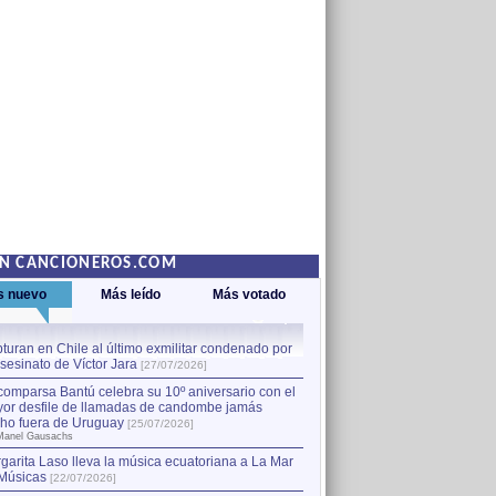
EN CANCIONEROS.COM
s nuevo
Más leído
Más votado
turan en Chile al último exmilitar condenado por
La comparsa Bantú celebra s
asesinato de Víctor Jara
mayor desfile de llamadas
1
[27/07/2026]
hecho fuera de Uruguay
[25
comparsa Bantú celebra su 10º aniversario con el
por Manel Gausachs
or desfile de llamadas de candombe jamás
Capturan en Chile al último
2
ho fuera de Uruguay
[25/07/2026]
el asesinato de Víctor Jara
[
Manel Gausachs
garita Laso lleva la música ecuatoriana a La Mar
Músicas
[22/07/2026]