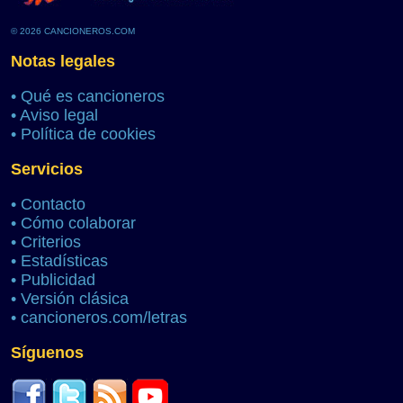
© 2026 CANCIONEROS.COM
Notas legales
•
Qué es cancioneros
•
Aviso legal
•
Política de cookies
Servicios
•
Contacto
•
Cómo colaborar
•
Criterios
•
Estadísticas
•
Publicidad
•
Versión clásica
•
cancioneros.com/letras
Síguenos