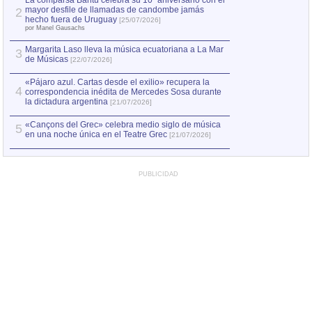
La comparsa Bantú celebra su 10º aniversario con el
mayor desfile de llamadas de candombe jamás
2
Capturan en Chile
2
hecho fuera de Uruguay
[25/07/2026]
el asesinato de Ví
por Manel Gausachs
Margarita Laso lleva la música ecuatoriana a La Mar
3
de Músicas
[22/07/2026]
«Pájaro azul. Cartas desde el exilio» recupera la
4
correspondencia inédita de Mercedes Sosa durante
la dictadura argentina
[21/07/2026]
«Cançons del Grec» celebra medio siglo de música
5
en una noche única en el Teatre Grec
[21/07/2026]
PUBLICIDAD