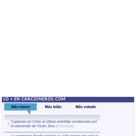
LO + EN CANCIONEROS.COM
Más nuevo
Más leído
Más votado
Capturan en Chile al último exmilitar condenado por
La comparsa Bantú
1
el asesinato de Víctor Jara
mayor desfile de
1
[27/07/2026]
hecho fuera de U
por Manel Gausachs