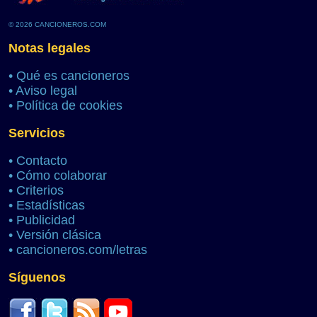
© 2026 CANCIONEROS.COM
Notas legales
•
Qué es cancioneros
•
Aviso legal
•
Política de cookies
Servicios
•
Contacto
•
Cómo colaborar
•
Criterios
•
Estadísticas
•
Publicidad
•
Versión clásica
•
cancioneros.com/letras
Síguenos