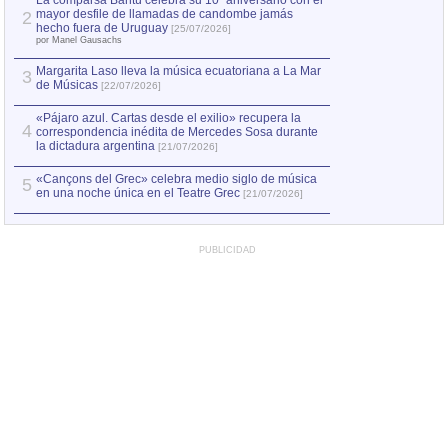
La comparsa Bantú celebra su 10º aniversario con el
mayor desfile de llamadas de candombe jamás
2
Capturan en Chile
2
hecho fuera de Uruguay
[25/07/2026]
el asesinato de Ví
por Manel Gausachs
Margarita Laso lleva la música ecuatoriana a La Mar
Margarita Laso ll
3
3
de Músicas
de Músicas
[22/07/2026]
[22/07
«Pájaro azul. Cartas desde el exilio» recupera la
4
correspondencia inédita de Mercedes Sosa durante
la dictadura argentina
[21/07/2026]
«Cançons del Grec» celebra medio siglo de música
5
en una noche única en el Teatre Grec
[21/07/2026]
PUBLICIDAD