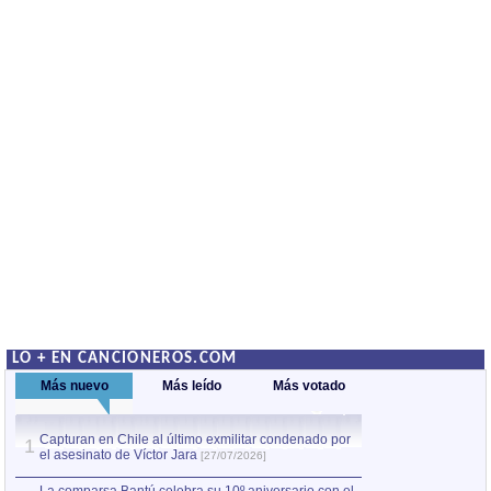
LO + EN CANCIONEROS.COM
Más nuevo
Más leído
Más votado
Capturan en Chile al último exmilitar condenado por
La comparsa Bantú
1
el asesinato de Víctor Jara
mayor desfile de
1
[27/07/2026]
hecho fuera de U
por Manel Gausachs